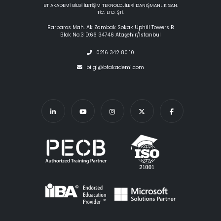
BT AKADEMİ BİLGİ İLETİŞİM TEKNOLOJİLERİ DANIŞMANLIK SAN.
TİC. LTD. ŞTİ.
Barbaros Mah. Ak Zambak Sokak Uphill Towers B
Blok No:3 D:66 34746 Ataşehir/İstanbul
0216 342 80 10
bilgi@btakademi.com