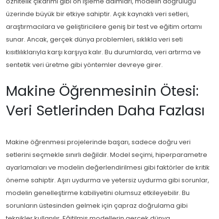
öznitelik çıkarımı gibi ön işleme adımları, modelin doğruluğu
üzerinde büyük bir etkiye sahiptir. Açık kaynaklı veri setleri,
araştırmacılara ve geliştiricilere geniş bir test ve eğitim ortamı
sunar. Ancak, gerçek dünya problemleri, sıklıkla veri seti
kısıtlılıklarıyla karşı karşıya kalır. Bu durumlarda, veri artırma ve
sentetik veri üretme gibi yöntemler devreye girer.
Makine Öğrenmesinin Ötesi:
Veri Setlerinden Daha Fazlası
Makine öğrenmesi projelerinde başarı, sadece doğru veri
setlerini seçmekle sınırlı değildir. Model seçimi, hiperparametre
ayarlamaları ve modelin değerlendirilmesi gibi faktörler de kritik
öneme sahiptir. Aşırı uydurma ve yetersiz uydurma gibi sorunlar,
modelin genelleştirme kabiliyetini olumsuz etkileyebilir. Bu
sorunların üstesinden gelmek için çapraz doğrulama gibi
teknikler kullanılır. Eğitilmiş modellerin gerçek dünya