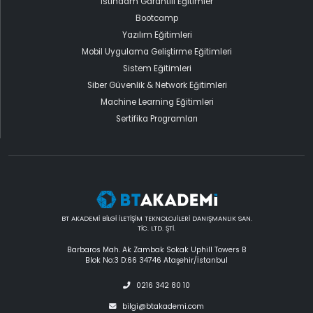
İstihdam Garantili Eğitimler
Bootcamp
Yazılım Eğitimleri
Mobil Uygulama Geliştirme Eğitimleri
Sistem Eğitimleri
Siber Güvenlik & Network Eğitimleri
Machine Learning Eğitimleri
Sertifika Programları
BT AKADEMİ BİLGİ İLETİŞİM TEKNOLOJİLERİ DANIŞMANLIK SAN.
TİC. LTD. ŞTİ.
Barbaros Mah. Ak Zambak Sokak Uphill Towers B
Blok No:3 D:66 34746 Ataşehir/İstanbul
0216 342 80 10
bilgi@btakademi.com