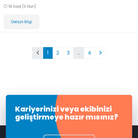
18 Saat (3 Gün)
Detaylı Bilgi
1
2
3
…
4
Kariyerinizi veya ekibinizi
geliştirmeye hazır mısınız?