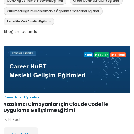
CCNA Ağ ve Temel Network Eğitimi
Cisco CCNP (ENCOR) Eğitimi
Kurumsal Eğitim Planlama ve Öğrenme Tasarımı Eğitimi
Excel ile Veri Analizi Eğitimi
18
eğitim bulundu.
Yeni
Popüler
İndirimli
Career HuBT Eğitimleri
Yazılımcı Olmayanlar İçin Claude Code ile
Uygulama Geliştirme Eğitimi
16 Saat