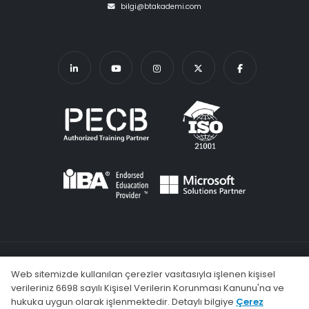
bilgi@btakademi.com
KVKK
Şartlar ve Koşullar
Gizlilik Politikası
Çerez Kullanımı
Web sitemizde kullanılan çerezler vasıtasıyla işlenen kişisel
SSS (Sık Sorulan Sorular)
verileriniz 6698 sayılı Kişisel Verilerin Korunması Kanunu'na ve
hukuka uygun olarak işlenmektedir. Detaylı bilgiye
Çerez