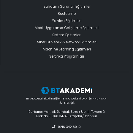
İstihdam Garantili Eğitimler
Bootcamp
Yazılım Eğitimleri
Mobil Uygulama Geliştirme Eğitimleri
Sistem Eğitimleri
Siber Güvenlik & Network Eğitimleri
Machine Learning Eğitimleri
Sertifika Programları
BT AKADEMİ BİLGİ İLETİŞİM TEKNOLOJİLERİ DANIŞMANLIK SAN.
TİC. LTD. ŞTİ.
Barbaros Mah. Ak Zambak Sokak Uphill Towers B
Blok No:3 D:66 34746 Ataşehir/İstanbul
0216 342 80 10