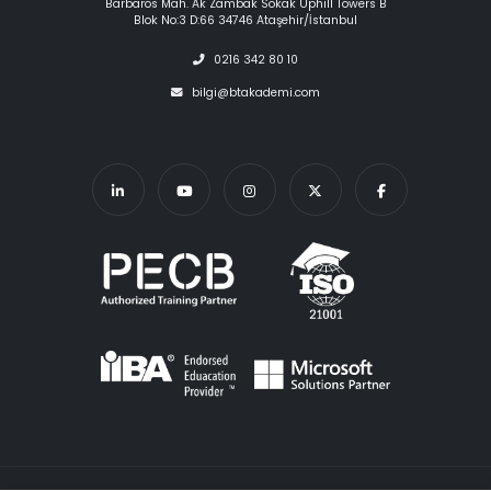
Barbaros Mah. Ak Zambak Sokak Uphill Towers B
Blok No:3 D:66 34746 Ataşehir/İstanbul
0216 342 80 10
bilgi@btakademi.com