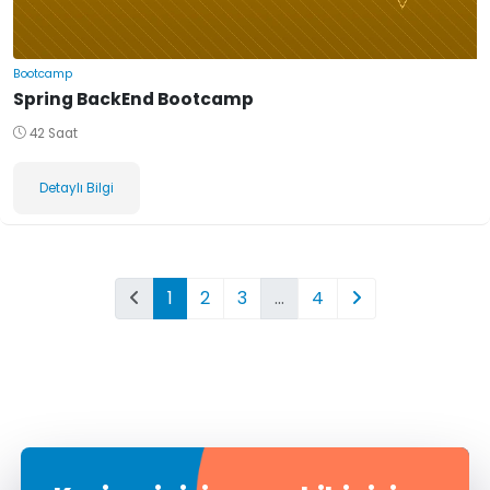
Bootcamp
Spring BackEnd Bootcamp
42 Saat
Detaylı Bilgi
1
2
3
…
4