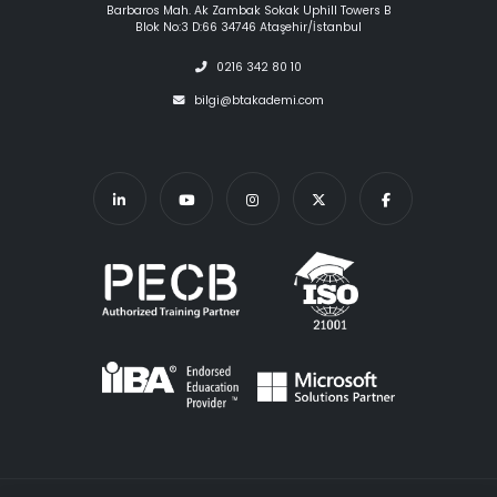
Barbaros Mah. Ak Zambak Sokak Uphill Towers B
Blok No:3 D:66 34746 Ataşehir/İstanbul
0216 342 80 10
bilgi@btakademi.com