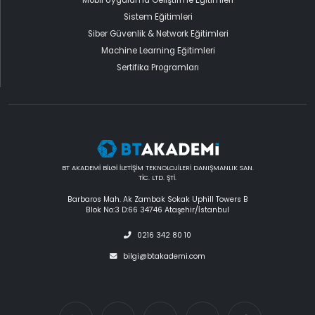
Mobil Uygulama Geliştirme Eğitimleri
Sistem Eğitimleri
Siber Güvenlik & Network Eğitimleri
Machine Learning Eğitimleri
Sertifika Programları
BT AKADEMİ BİLGİ İLETİŞİM TEKNOLOJİLERİ DANIŞMANLIK SAN.
TİC. LTD. ŞTİ.
Barbaros Mah. Ak Zambak Sokak Uphill Towers B
Blok No:3 D:66 34746 Ataşehir/İstanbul
0216 342 80 10
bilgi@btakademi.com