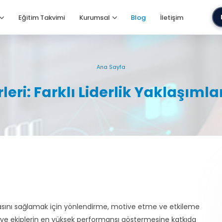
Eğitim Takvimi
Kurumsal
Blog
İletişim
Ana Sayfa
rleri: Farklı Liderlik Yaklaşımları
laşmasını sağlamak için yönlendirme, motive etme ve etkileme
rtırır ve ekiplerin en yüksek performansı göstermesine katkıda