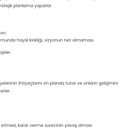
ratejik planlama yaparlar.
yon.
nda hayal kırıklığı, vizyonun net olmaması.
jeler.
yelerinin ihtiyaçlarını ön planda tutar ve onların gelişimini
erler.
dı etmesi, karar verme sürecinin yavaş olması.