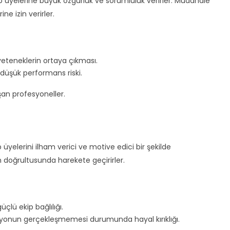
kip üyelerine büyük özgürlük ve sorumluluk verirler. Müdahale
ne izin verirler.
 yeteneklerin ortaya çıkması.
düşük performans riski.
şan profesyoneller.
üyelerini ilham verici ve motive edici bir şekilde
yon doğrultusunda harekete geçirirler.
lü ekip bağlılığı.
 vizyonun gerçekleşmemesi durumunda hayal kırıklığı.