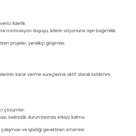
rici liderlik.
e motivasyon düşüşü, liderin vizyonuna aşırı bağımlılık.
n projeler, yenilikçi girişimler.
yelerinin karar verme süreçlerine aktif olarak katılımını
cı çözümler.
ı, belirsizlik durumlarında etkisiz kalma.
 çalışması ve işbirliği gerektiren ortamlar.