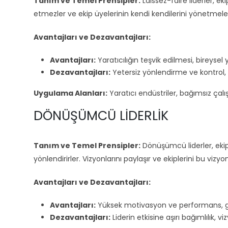
Tanım ve Temel Prensipler:
Laissez-faire liderler, e
etmezler ve ekip üyelerinin kendi kendilerini yönetmeleri
Avantajları ve Dezavantajları:
Avantajları:
Yaratıcılığın teşvik edilmesi, bireysel
Dezavantajları:
Yetersiz yönlendirme ve kontrol, 
Uygulama Alanları:
Yaratıcı endüstriler, bağımsız çalı
DÖNÜŞÜMCÜ LIDERLIK
Tanım ve Temel Prensipler:
Dönüşümcü liderler, ekip 
yönlendirirler. Vizyonlarını paylaşır ve ekiplerini bu viz
Avantajları ve Dezavantajları:
Avantajları:
Yüksek motivasyon ve performans, güç
Dezavantajları:
Liderin etkisine aşırı bağımlılık,