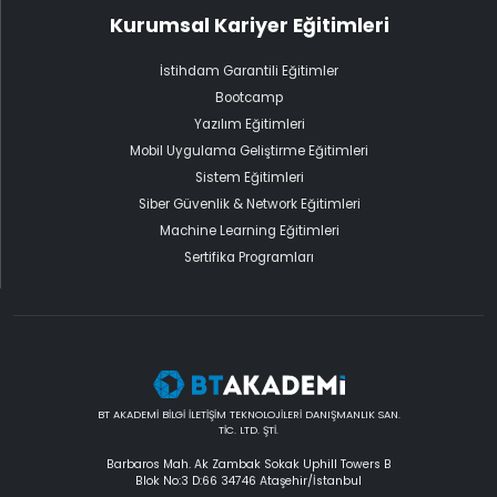
Kurumsal Kariyer Eğitimleri
İstihdam Garantili Eğitimler
Bootcamp
Yazılım Eğitimleri
Mobil Uygulama Geliştirme Eğitimleri
Sistem Eğitimleri
Siber Güvenlik & Network Eğitimleri
Machine Learning Eğitimleri
Sertifika Programları
BT AKADEMİ BİLGİ İLETİŞİM TEKNOLOJİLERİ DANIŞMANLIK SAN.
TİC. LTD. ŞTİ.
Barbaros Mah. Ak Zambak Sokak Uphill Towers B
Blok No:3 D:66 34746 Ataşehir/İstanbul