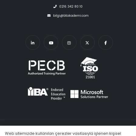
0216 342 80 10
bilgi@btakademi.com
KVKK
Şartlar ve Koşullar
Gizlilik Politikası
Çerez Kullanımı
Web sitemizde kullanılan çerezler vasıtasıyla işlenen kişisel