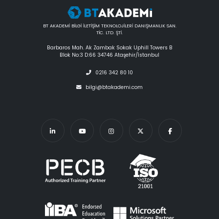
BT AKADEMİ BİLGİ İLETİŞİM TEKNOLOJİLERİ DANIŞMANLIK SAN.
TİC. LTD. ŞTİ.
Barbaros Mah. Ak Zambak Sokak Uphill Towers B
Blok No:3 D:66 34746 Ataşehir/İstanbul
0216 342 80 10
bilgi@btakademi.com