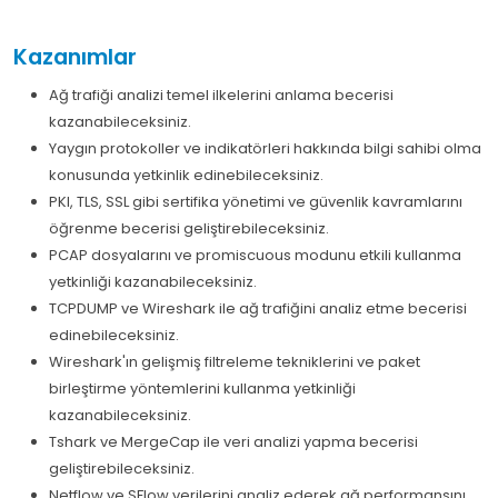
Kazanımlar
Ağ trafiği analizi temel ilkelerini anlama becerisi
kazanabileceksiniz.
Yaygın protokoller ve indikatörleri hakkında bilgi sahibi olma
konusunda yetkinlik edinebileceksiniz.
PKI, TLS, SSL gibi sertifika yönetimi ve güvenlik kavramlarını
öğrenme becerisi geliştirebileceksiniz.
PCAP dosyalarını ve promiscuous modunu etkili kullanma
yetkinliği kazanabileceksiniz.
TCPDUMP ve Wireshark ile ağ trafiğini analiz etme becerisi
edinebileceksiniz.
Wireshark'ın gelişmiş filtreleme tekniklerini ve paket
birleştirme yöntemlerini kullanma yetkinliği
kazanabileceksiniz.
Tshark ve MergeCap ile veri analizi yapma becerisi
geliştirebileceksiniz.
Netflow ve SFlow verilerini analiz ederek ağ performansını