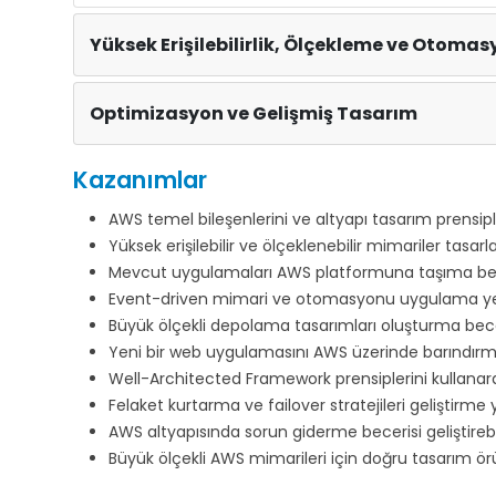
Yüksek Erişilebilirlik, Ölçekleme ve Otoma
Optimizasyon ve Gelişmiş Tasarım
Kazanımlar
AWS temel bileşenlerini ve altyapı tasarım prensip
Yüksek erişilebilir ve ölçeklenebilir mimariler tasa
Mevcut uygulamaları AWS platformuna taşıma beceri
Event-driven mimari ve otomasyonu uygulama yetk
Büyük ölçekli depolama tasarımları oluşturma becer
Yeni bir web uygulamasını AWS üzerinde barındırma 
Well-Architected Framework prensiplerini kullanar
Felaket kurtarma ve failover stratejileri geliştirme y
AWS altyapısında sorun giderme becerisi geliştirebi
Büyük ölçekli AWS mimarileri için doğru tasarım ör