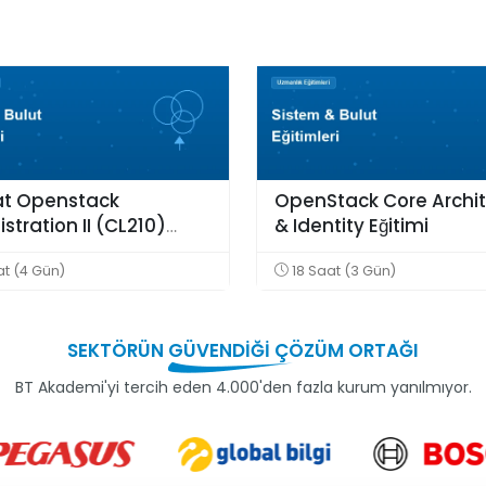
at Openstack
OpenStack Core Archi
stration II (CL210)
& Identity Eğitimi
i
t (4 Gün)
18 Saat (3 Gün)
SEKTÖRÜN
GÜVENDİĞİ
ÇÖZÜM ORTAĞI
BT Akademi'yi tercih eden 4.000'den fazla kurum yanılmıyor.