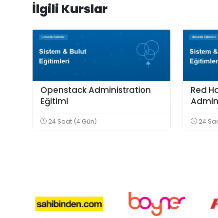
İlgili Kurslar
Openstack Administration
Red H
Eğitimi
Admini
Eğitim
24 Saat (4 Gün)
24 Saa