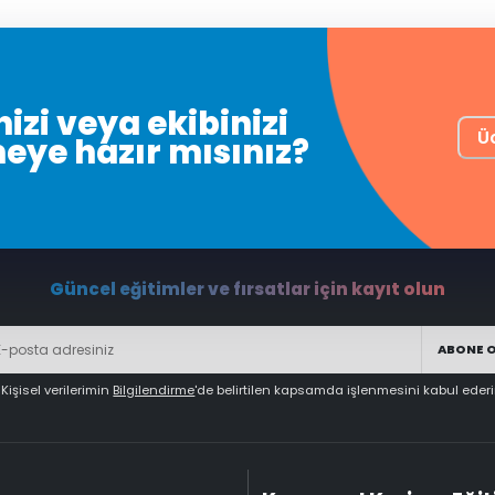
izi veya ekibinizi
Ü
meye hazır mısınız?
Güncel eğitimler ve fırsatlar için kayıt olun
ABONE 
Kişisel verilerimin
Bilgilendirme
'de belirtilen kapsamda işlenmesini kabul eder