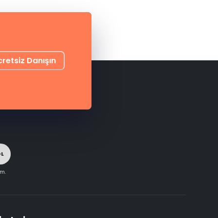
cretsiz Danışın
OL
im.