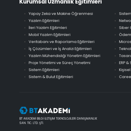
Kurumsal Uzmanlık Eğitimleri
Yapay Zeka ve Makine Öğrenmesi
Sistem
Yazılım Eğitimleri
Networ
İleri Yazılım Eğitimleri
Siber 
Mobil Yazılım Eğitimleri
Ödeme 
Veritabanı ve Raporlama Eğitimleri
Micros
İş Çözümleri ve İş Analizi Eğitimleri
Teknol
Yazılım Mühendisliği Yönetim Eğitimleri
Tasarı
Proje Yönetimi ve Süreç Yönetimi
ERP & 
Sistem Eğitimleri
Kişisel
Sistem & Bulut Eğitimleri
Career
BT AKADEMİ BİLGİ İLETİŞİM TEKNOLOJİLERİ DANIŞMANLIK
SAN. TİC. LTD. ŞTİ.