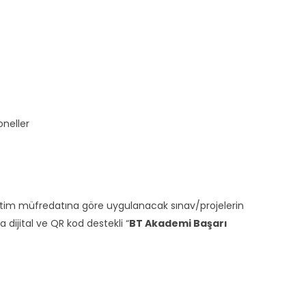
oneller
ğitim müfredatına göre uygulanacak sınav/projelerin
ijital ve QR kod destekli “
BT Akademi Başarı