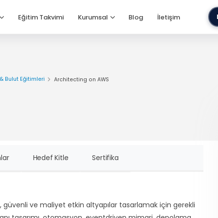
Eğitim Takvimi
Kurumsal
Blog
İletişim
& Bulut Eğitimleri
Architecting on AWS
lar
Hedef Kitle
Sertifika
r, güvenli ve maliyet etkin altyapılar tasarlamak için gerekli
 altyapı tasarımı, otomasyon, eventdriven mimari, depolama