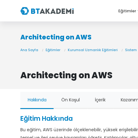
Eğitimler
Architecting on AWS
Ana Sayfa
Eğitimler
Kurumsal Uzmanlık Eğitimleri
Sistem 
Architecting on AWS
Hakkında
Ön Koşul
İçerik
Kazanım
Eğitim Hakkında
Bu eğitim, AWS üzerinde ölçeklenebilir, yüksek erişilebili
temel ve ileri seviye kavramları öğretir. Katılımcılar;