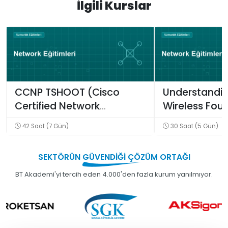
İlgili Kurslar
CCNP TSHOOT (Cisco
Understandin
Certified Network
Wireless Fou
Professional Tshoot)
(WLFNDU) Eği
42 Saat (7 Gün)
30 Saat (5 Gün)
Eğitimi
SEKTÖRÜN
GÜVENDİĞİ
ÇÖZÜM ORTAĞI
BT Akademi'yi tercih eden 4.000'den fazla kurum yanılmıyor.