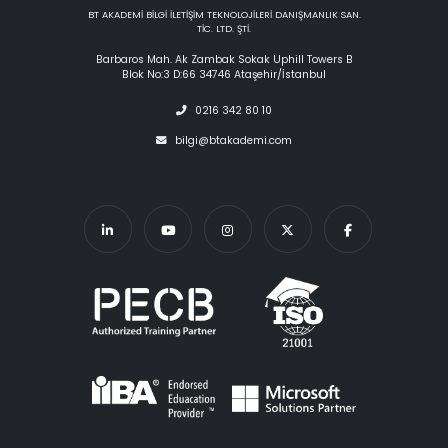
BT AKADEMİ BİLGİ İLETİŞİM TEKNOLOJİLERİ DANIŞMANLIK SAN.
TİC. LTD. ŞTİ.
Barbaros Mah. Ak Zambak Sokak Uphill Towers B
Blok No:3 D:66 34746 Ataşehir/İstanbul
0216 342 80 10
bilgi@btakademi.com