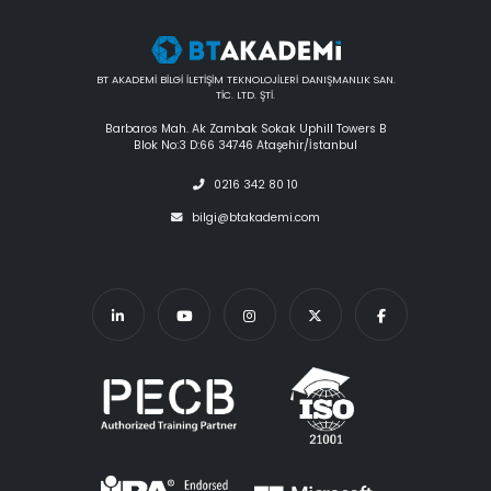
BT AKADEMİ BİLGİ İLETİŞİM TEKNOLOJİLERİ DANIŞMANLIK SAN.
TİC. LTD. ŞTİ.
Barbaros Mah. Ak Zambak Sokak Uphill Towers B
Blok No:3 D:66 34746 Ataşehir/İstanbul
0216 342 80 10
bilgi@btakademi.com