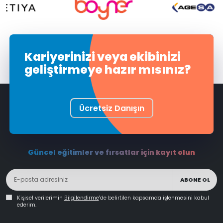
Kariyerinizi veya ekibinizi
geliştirmeye hazır mısınız?
Ücretsiz Danışın
Güncel eğitimler ve fırsatlar için kayıt olun
ABONE OL
Kişisel verilerimin
Bilgilendirme
'de belirtilen kapsamda işlenmesini kabul
ederim.