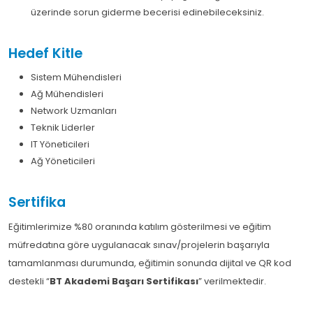
üzerinde sorun giderme becerisi edinebileceksiniz.
Hedef Kitle
Sistem Mühendisleri
Ağ Mühendisleri
Network Uzmanları
Teknik Liderler
IT Yöneticileri
Ağ Yöneticileri
Sertifika
Eğitimlerimize %80 oranında katılım gösterilmesi ve eğitim
müfredatına göre uygulanacak sınav/projelerin başarıyla
tamamlanması durumunda, eğitimin sonunda dijital ve QR kod
destekli “
BT Akademi Başarı Sertifikası
” verilmektedir.