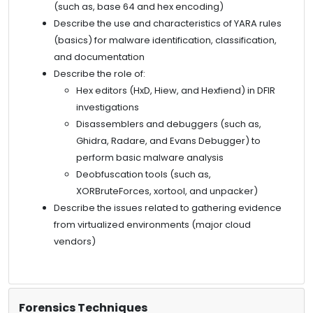
(such as, base 64 and hex encoding)
Describe the use and characteristics of YARA rules
(basics) for malware identification, classification,
and documentation
Describe the role of:
Hex editors (HxD, Hiew, and Hexfiend) in DFIR
investigations
Disassemblers and debuggers (such as,
Ghidra, Radare, and Evans Debugger) to
perform basic malware analysis
Deobfuscation tools (such as,
XORBruteForces, xortool, and unpacker)
Describe the issues related to gathering evidence
from virtualized environments (major cloud
vendors)
Forensics Techniques