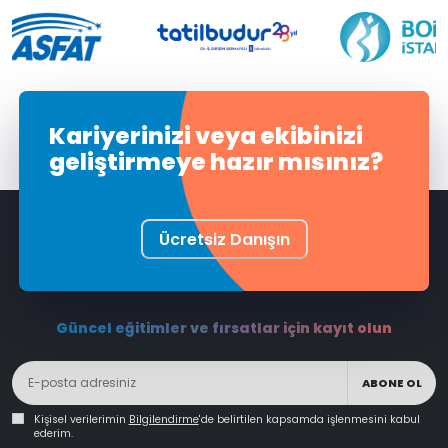
Kariyerinizi veya ekibinizi
geliştirmeye hazır mısınız?
Ücretsiz Danışın
Güncel eğitimler ve fırsatlar için kayıt olun
ABONE OL
Kişisel verilerimin
Bilgilendirme
'de belirtilen kapsamda işlenmesini kabul
ederim.