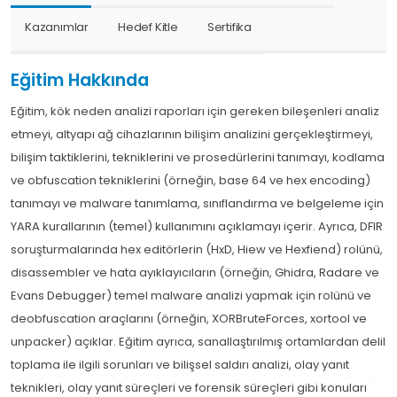
Kazanımlar
Hedef Kitle
Sertifika
Eğitim Hakkında
Eğitim, kök neden analizi raporları için gereken bileşenleri analiz
etmeyi, altyapı ağ cihazlarının bilişim analizini gerçekleştirmeyi,
bilişim taktiklerini, tekniklerini ve prosedürlerini tanımayı, kodlama
ve obfuscation tekniklerini (örneğin, base 64 ve hex encoding)
tanımayı ve malware tanımlama, sınıflandırma ve belgeleme için
YARA kurallarının (temel) kullanımını açıklamayı içerir. Ayrıca, DFIR
soruşturmalarında hex editörlerin (HxD, Hiew ve Hexfiend) rolünü,
disassembler ve hata ayıklayıcıların (örneğin, Ghidra, Radare ve
Evans Debugger) temel malware analizi yapmak için rolünü ve
deobfuscation araçlarını (örneğin, XORBruteForces, xortool ve
unpacker) açıklar. Eğitim ayrıca, sanallaştırılmış ortamlardan delil
toplama ile ilgili sorunları ve bilişsel saldırı analizi, olay yanıt
teknikleri, olay yanıt süreçleri ve forensik süreçleri gibi konuları