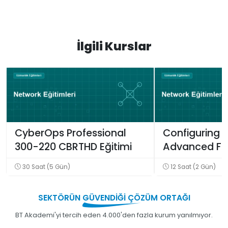
İlgili Kurslar
CyberOps Professional
Configuring 
300-220 CBRTHD Eğitimi
Advanced Fir
Manager Eğit
30 Saat (5 Gün)
12 Saat (2 Gün)
SEKTÖRÜN
GÜVENDİĞİ
ÇÖZÜM ORTAĞI
BT Akademi'yi tercih eden 4.000'den fazla kurum yanılmıyor.