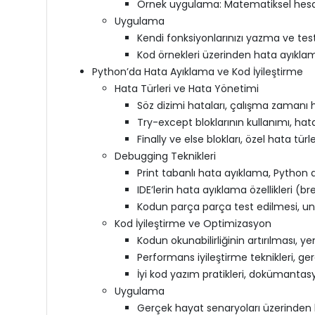
Örnek uygulama: Matematiksel hesap
Uygulama
Kendi fonksiyonlarınızı yazma ve tes
Kod örnekleri üzerinden hata ayıklam
Python’da Hata Ayıklama ve Kod İyileştirme
Hata Türleri ve Hata Yönetimi
Söz dizimi hataları, çalışma zamanı h
Try-except bloklarının kullanımı, hata
Finally ve else blokları, özel hata türle
Debugging Teknikleri
Print tabanlı hata ayıklama, Python
IDE’lerin hata ayıklama özellikleri (
Kodun parça parça test edilmesi, uni
Kod İyileştirme ve Optimizasyon
Kodun okunabilirliğinin artırılması, 
Performans iyileştirme teknikleri, ger
İyi kod yazım pratikleri, dokümant
Uygulama
Gerçek hayat senaryoları üzerinden 