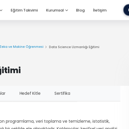
Eğitim Takvimi
Kurumsal
Blog
İletişim
Zeka ve Makine Öğrenmesi
Data Science Uzmanlığı Eğitimi
itimi
lar
Hedef Kitle
Sertifika
hon programlama, veri toplama ve temizleme, istatistik,
r şekilde ele almaktadır. Katılımcılar; keşifsel veri analizi,