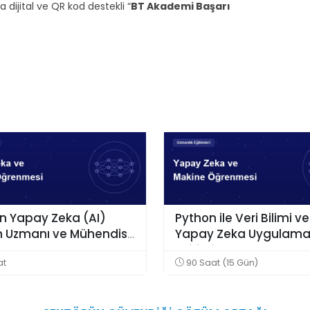
ijital ve QR kod destekli “
BT Akademi Başarı
an Yapay Zeka (AI)
Python ile Veri Bilimi ve
m Uzmanı ve Mühendisi
Yapay Zeka Uygulamal
irme Programı
Eğitimi
at
90 Saat (15 Gün)