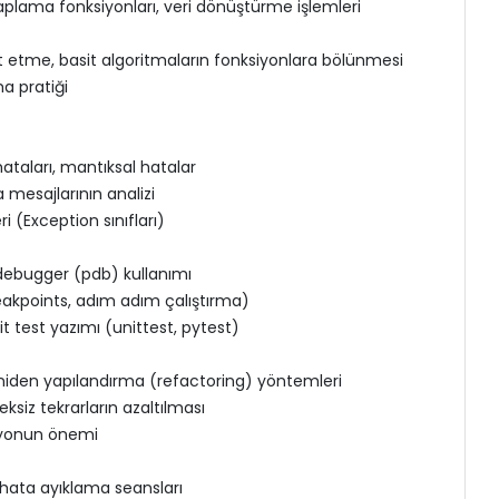
lama fonksiyonları, veri dönüştürme işlemleri
t etme, basit algoritmaların fonksiyonlara bölünmesi
a pratiği
ataları, mantıksal hatalar
 mesajlarının analizi
ri (Exception sınıfları)
 debugger (pdb) kullanımı
breakpoints, adım adım çalıştırma)
t test yazımı (unittest, pytest)
yeniden yapılandırma (refactoring) yöntemleri
eksiz tekrarların azaltılması
asyonun önemi
hata ayıklama seansları