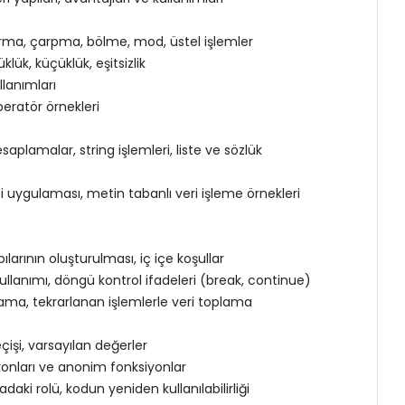
arma, çarpma, bölme, mod, üstel işlemler
üklük, küçüklük, eşitsizlik
llanımları
peratör örnekleri
esaplamalar, string işlemleri, liste ve sözlük
si uygulaması, metin tabanlı veri işleme örnekleri
apılarının oluşturulması, iç içe koşullar
ullanımı, döngü kontrol ifadeleri (break, continue)
arama, tekrarlanan işlemlerle veri toplama
şi, varsayılan değerler
yonları ve anonim fonksiyonlar
ki rolü, kodun yeniden kullanılabilirliği