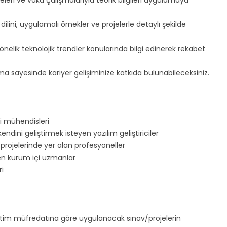
jeleri ve vaka çalışmalarıyla teorik bilgileri uygulamaya
ilini, uygulamalı örnekler ve projelerle detaylı şekilde
e yönelik teknolojik trendler konularında bilgi edinerek rekabet
rma sayesinde kariyer gelişiminize katkıda bulunabileceksiniz.
ri mühendisleri
ini geliştirmek isteyen yazılım geliştiriciler
projelerinde yer alan profesyoneller
eyen kurum içi uzmanlar
ri
ğitim müfredatına göre uygulanacak sınav/projelerin