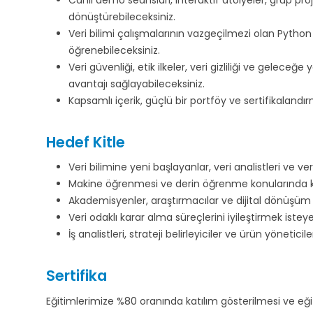
Canlı demo seansları, interaktif atölyeler, grup pro
dönüştürebileceksiniz.
Veri bilimi çalışmalarının vazgeçilmezi olan Python d
öğrenebileceksiniz.
Veri güvenliği, etik ilkeler, veri gizliliği ve geleceğ
avantajı sağlayabileceksiniz.
Kapsamlı içerik, güçlü bir portföy ve sertifikalandı
Hedef Kitle
Veri bilimine yeni başlayanlar, veri analistleri ve ve
Makine öğrenmesi ve derin öğrenme konularında kend
Akademisyenler, araştırmacılar ve dijital dönüşüm 
Veri odaklı karar alma süreçlerini iyileştirmek ist
İş analistleri, strateji belirleyiciler ve ürün yöneticile
Sertifika
Eğitimlerimize %80 oranında katılım gösterilmesi ve e