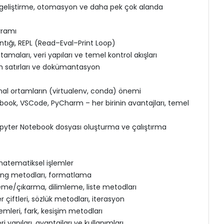
b geliştirme, otomasyon ve daha pek çok alanda
vramı
tığı, REPL (Read–Eval–Print Loop)
amaları, veri yapıları ve temel kontrol akışları
m satırları ve dokümantasyon
nal ortamların (virtualenv, conda) önemi
tebook, VSCode, PyCharm – her birinin avantajları, temel
Jupyter Notebook dosyası oluşturma ve çalıştırma
, matematiksel işlemler
string metodları, formatlama
leme/çıkarma, dilimleme, liste metodları
 çiftleri, sözlük metodları, iterasyon
emleri, fark, kesişim metodları
 yapıları, avantajları ve kullanımları