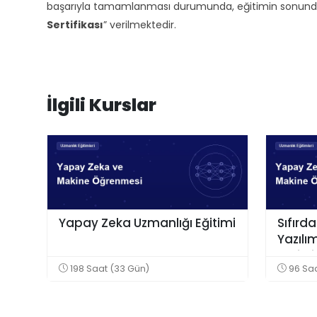
başarıyla tamamlanması durumunda, eğitimin sonunda d
Sertifikası
” verilmektedir.
İlgili Kurslar
Yapay Zeka Uzmanlığı Eğitimi
Sıfırd
Yazılı
Yetişt
198 Saat (33 Gün)
96 Sa