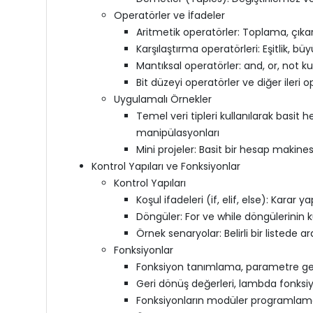
Operatörler ve İfadeler
Aritmetik operatörler: Toplama, çık
Karşılaştırma operatörleri: Eşitlik, büy
Mantıksal operatörler: and, or, not ku
Bit düzeyi operatörler ve diğer ileri o
Uygulamalı Örnekler
Temel veri tipleri kullanılarak basit h
manipülasyonları
Mini projeler: Basit bir hesap makine
Kontrol Yapıları ve Fonksiyonlar
Kontrol Yapıları
Koşul ifadeleri (if, elif, else): Karar y
Döngüler: For ve while döngülerinin k
Örnek senaryolar: Belirli bir listede 
Fonksiyonlar
Fonksiyon tanımlama, parametre geçi
Geri dönüş değerleri, lambda fonksi
Fonksiyonların modüler programlamada