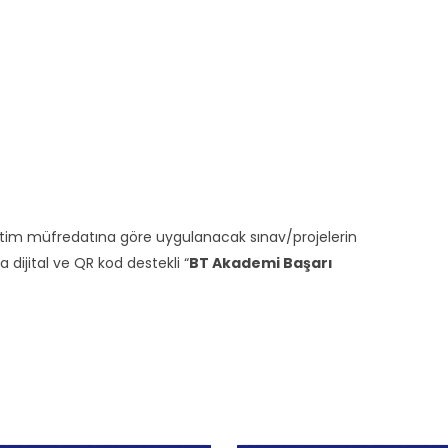
ğitim müfredatına göre uygulanacak sınav/projelerin
ijital ve QR kod destekli “
BT Akademi Başarı