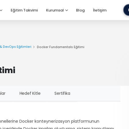
Eğitim Takvimi
Kurumsal
Blog
İletişim
& DevOps Eğitimleri
Docker Fundamentals Eğitimi
timi
lar
Hedef Kitle
Sertifika
syonellerine Docker konteynerizasyon platformunun
im içeriğinde Docker imajları oluşturma, sistem komutlarını