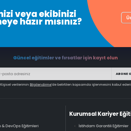
izi veya ekibinizi
Ü
meye hazır mısınız?
Güncel eğitimler ve fırsatlar için kayıt olun
ABONE 
Kişisel verilerimin
Bilgilendirme
'de belirtilen kapsamda işlenmesini kabul eder
Kurumsal Kariyer Eğit
 & DevOps Eğitimleri
İstihdam Garantili Eğitimler