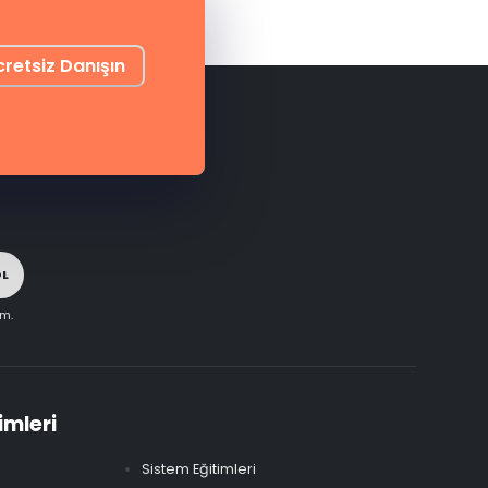
cretsiz Danışın
OL
im.
imleri
Sistem Eğitimleri