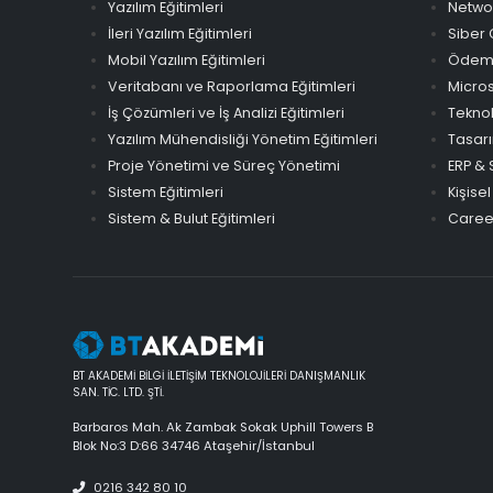
Yazılım Eğitimleri
Networ
İleri Yazılım Eğitimleri
Siber 
Mobil Yazılım Eğitimleri
Ödeme 
Veritabanı ve Raporlama Eğitimleri
Micros
İş Çözümleri ve İş Analizi Eğitimleri
Teknol
Yazılım Mühendisliği Yönetim Eğitimleri
Tasarı
Proje Yönetimi ve Süreç Yönetimi
ERP & 
Sistem Eğitimleri
Kişisel
Sistem & Bulut Eğitimleri
Career
BT AKADEMİ BİLGİ İLETİŞİM TEKNOLOJİLERİ DANIŞMANLIK
SAN. TİC. LTD. ŞTİ.
Barbaros Mah. Ak Zambak Sokak Uphill Towers B
Blok No:3 D:66 34746 Ataşehir/İstanbul
0216 342 80 10