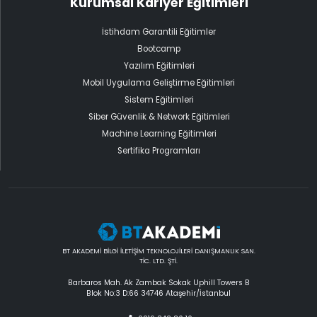
Kurumsal Kariyer Eğitimleri
İstihdam Garantili Eğitimler
Bootcamp
Yazılım Eğitimleri
Mobil Uygulama Geliştirme Eğitimleri
Sistem Eğitimleri
Siber Güvenlik & Network Eğitimleri
Machine Learning Eğitimleri
Sertifika Programları
BT AKADEMİ BİLGİ İLETİŞİM TEKNOLOJİLERİ DANIŞMANLIK SAN.
TİC. LTD. ŞTİ.
Barbaros Mah. Ak Zambak Sokak Uphill Towers B
Blok No:3 D:66 34746 Ataşehir/İstanbul