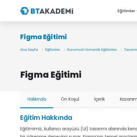
Eğitimler
Figma Eğitimi
Ana Sayfa
Eğitimler
Kurumsal Uzmanlık Eğitimleri
Tasarım
Figma Eğitimi
Hakkında
Ön Koşul
İçerik
Kazanım
Eğitim Hakkında
Eğitimimiz, kullanıcı arayüzü (UI) tasarımı alanında ken
bir öğrenme deneyimi sunar. Figma’nın temel araçların