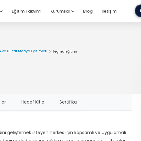
Eğitim Takvimi
Kurumsal
Blog
İletişim
 ve Dijital Medya Eğitimleri
Figma Eğitimi
lar
Hedef Kitle
Sertifika
dini geliştirmek isteyen herkes için kapsamlı ve uygulamalı
ı tanımakla başlayan eğitim süreci; component sistemleri,