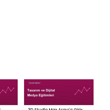
i
3D Studio Max Arayüz Giriş