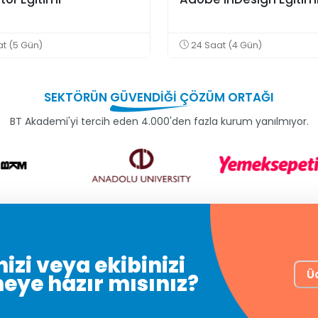
t (5 Gün)
24 Saat (4 Gün)
SEKTÖRÜN
GÜVENDİĞİ
ÇÖZÜM ORTAĞI
BT Akademi'yi tercih eden 4.000'den fazla kurum yanılmıyor.
izi veya ekibinizi
Ü
meye hazır mısınız?