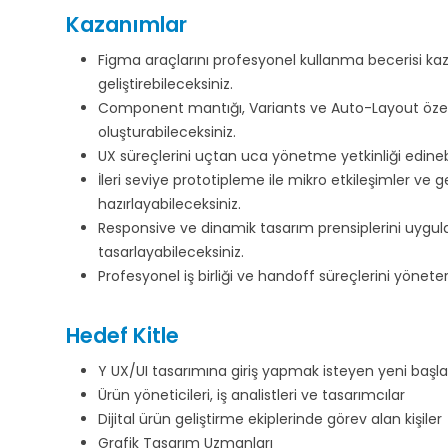
Kazanımlar
Figma araçlarını profesyonel kullanma becerisi kaz
geliştirebileceksiniz.
Component mantığı, Variants ve Auto-Layout özellik
oluşturabileceksiniz.
UX süreçlerini uçtan uca yönetme yetkinliği edineb
İleri seviye prototipleme ile mikro etkileşimler ve g
hazırlayabileceksiniz.
Responsive ve dinamik tasarım prensiplerini uygula
tasarlayabileceksiniz.
Profesyonel iş birliği ve handoff süreçlerini yönetere
Hedef Kitle
Y UX/UI tasarımına giriş yapmak isteyen yeni başl
Ürün yöneticileri, iş analistleri ve tasarımcılar
Dijital ürün geliştirme ekiplerinde görev alan kişiler
Grafik Tasarım Uzmanları