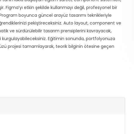
r. Figma’yı etkin şekilde kullanmayı değil, profesyonel bir
Program boyunca güncel arayüz tasarımı teknikleriyle
 öğrendiklerinizi pekiştireceksiniz. Auto layout, component ve
matik ve sürdürülebilir tasarım prensiplerini kavrayacak,
ri kurgulayabileceksiniz. Eğitimin sonunda, portfolyonuza
zü projesi tamamlayarak, teorik bilginin ötesine geçen