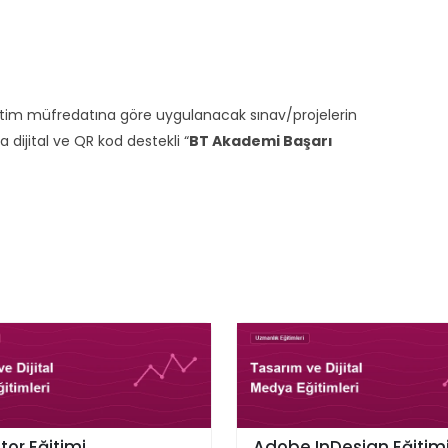
ğitim müfredatına göre uygulanacak sınav/projelerin
ijital ve QR kod destekli “
BT Akademi Başarı
ator Eğitimi
Adobe InDesign Eğitim