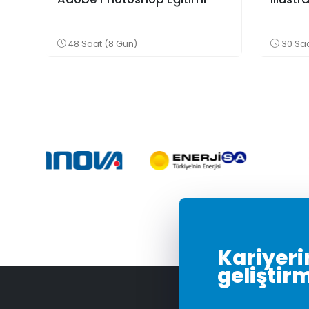
48 Saat (8 Gün)
30 Saa
Kariyerin
geliştir