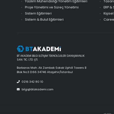
Yazılım Mühendisliği Yönetim Eğitimleri
Tasarı
Proje Yönetimi ve Süreç Yönetimi
ERP & 
Sistem Eğitimleri
Kişisel
Sistem & Bulut Eğitimleri
Career
BT AKADEMİ BİLGİ İLETİŞİM TEKNOLOJİLERİ DANIŞMANLIK
SAN. TİC. LTD. ŞTİ.
Barbaros Mah. Ak Zambak Sokak Uphill Towers B
Blok No:3 D:66 34746 Ataşehir/İstanbul
0216 342 80 10
bilgi@btakademi.com