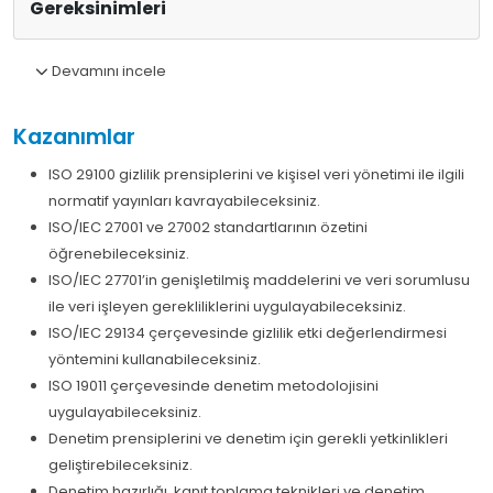
Gereksinimleri
Devamını incele
Kazanımlar
ISO 29100 gizlilik prensiplerini ve kişisel veri yönetimi ile ilgili
normatif yayınları kavrayabileceksiniz.
ISO/IEC 27001 ve 27002 standartlarının özetini
öğrenebileceksiniz.
ISO/IEC 27701’in genişletilmiş maddelerini ve veri sorumlusu
ile veri işleyen gerekliliklerini uygulayabileceksiniz.
ISO/IEC 29134 çerçevesinde gizlilik etki değerlendirmesi
yöntemini kullanabileceksiniz.
ISO 19011 çerçevesinde denetim metodolojisini
uygulayabileceksiniz.
Denetim prensiplerini ve denetim için gerekli yetkinlikleri
geliştirebileceksiniz.
Denetim hazırlığı, kanıt toplama teknikleri ve denetim