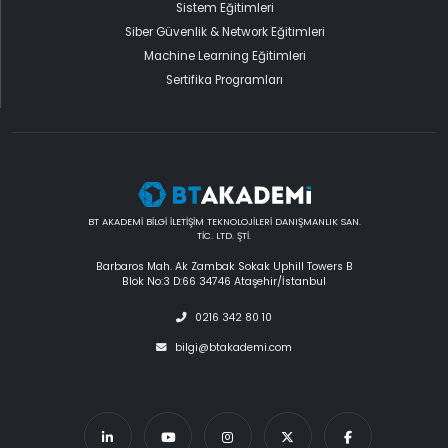
Sistem Eğitimleri
Siber Güvenlik & Network Eğitimleri
Machine Learning Eğitimleri
Sertifika Programları
BT AKADEMİ BİLGİ İLETİŞİM TEKNOLOJİLERİ DANIŞMANLIK SAN.
TİC. LTD. ŞTİ.
Barbaros Mah. Ak Zambak Sokak Uphill Towers B
Blok No:3 D:66 34746 Ataşehir/İstanbul
0216 342 80 10
bilgi@btakademi.com