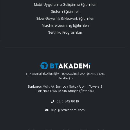
Mobil Uygulama Geliştirme Eğitimleri
Sistem Eğitimleri
Siber Güvenlik & Network Eğitimleri
Machine Learning Eğitimleri
Sertifika Programları
BT AKADEMİ BİLGİ İLETİŞİM TEKNOLOJİLERİ DANIŞMANLIK SAN.
TİC. LTD. ŞTİ.
Barbaros Mah. Ak Zambak Sokak Uphill Towers B
Blok No:3 D:66 34746 Ataşehir/İstanbul
0216 342 80 10
bilgi@btakademi.com