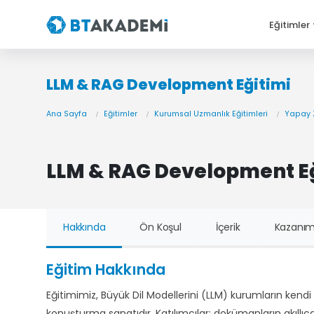
Eğitimler
LLM & RAG Development Eğitimi
Ana Sayfa
Eğitimler
Kurumsal Uzmanlık Eğitimleri
Yapay 
LLM & RAG Development Eğ
Hakkında
Ön Koşul
İçerik
Kazanım
Eğitim Hakkında
Eğitimimiz, Büyük Dil Modellerini (LLM) kurumların kendi ö
konuşturma sanatıdır. Katılımcılar; dokümanların akıl