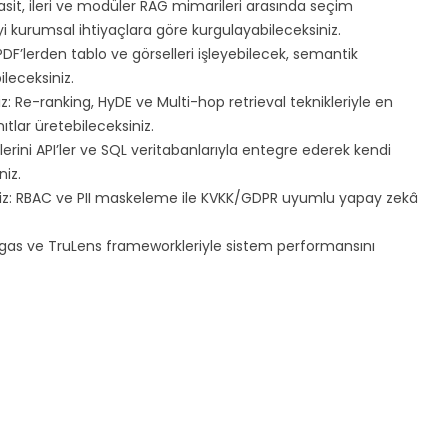
asit, ileri ve modüler RAG mimarileri arasında seçim
i kurumsal ihtiyaçlara göre kurgulayabileceksiniz.
 PDF’lerden tablo ve görselleri işleyebilecek, semantik
ileceksiniz.
: Re-ranking, HyDE ve Multi-hop retrieval teknikleriyle en
ıtlar üretebileceksiniz.
erini API’ler ve SQL veritabanlarıyla entegre ederek kendi
niz.
niz: RBAC ve PII maskeleme ile KVKK/GDPR uyumlu yapay zekâ
 Ragas ve TruLens frameworkleriyle sistem performansını