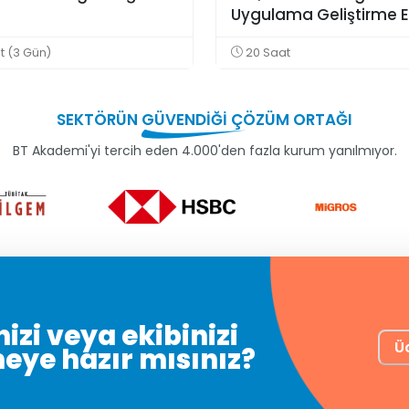
Uygulama Geliştirme E
t (3 Gün)
20 Saat
SEKTÖRÜN
GÜVENDİĞİ
ÇÖZÜM ORTAĞI
BT Akademi'yi tercih eden 4.000'den fazla kurum yanılmıyor.
izi veya ekibinizi
Ü
meye hazır mısınız?