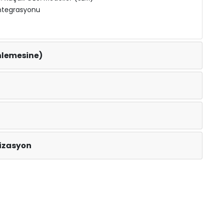
Entegrasyonu
inlemesine)
mizasyon