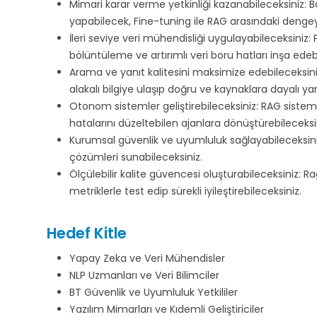
Mimari karar verme yetkinliği kazanabileceksiniz: B
yapabilecek, Fine-tuning ile RAG arasındaki dengey
İleri seviye veri mühendisliği uygulayabileceksiniz:
bölüntüleme ve artırımlı veri boru hatları inşa edeb
Arama ve yanıt kalitesini maksimize edebileceksiniz
alakalı bilgiye ulaşıp doğru ve kaynaklara dayalı yan
Otonom sistemler geliştirebileceksiniz: RAG sisteml
hatalarını düzeltebilen ajanlara dönüştürebileceksi
Kurumsal güvenlik ve uyumluluk sağlayabileceksi
çözümleri sunabileceksiniz.
Ölçülebilir kalite güvencesi oluşturabileceksiniz:
metriklerle test edip sürekli iyileştirebileceksiniz.
Hedef Kitle
Yapay Zeka ve Veri Mühendisler
NLP Uzmanları ve Veri Bilimciler
BT Güvenlik ve Uyumluluk Yetkililer
Yazılım Mimarları ve Kıdemli Geliştiriciler