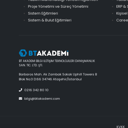
Proje Yönetimi ve Süreç Yönetimi
ERP & 
Sistem Eğitimleri
Kişisel
Sistem & Bulut Eğitimleri
Career
BT AKADEMİ BİLGİ İLETİŞİM TEKNOLOJİLERİ DANIŞMANLIK
SAN. TİC. LTD. ŞTİ.
Barbaros Mah. Ak Zambak Sokak Uphill Towers B
Blok No:3 D:66 34746 Ataşehir/İstanbul
0216 342 80 10
bilgi@btakademi.com
KVKK