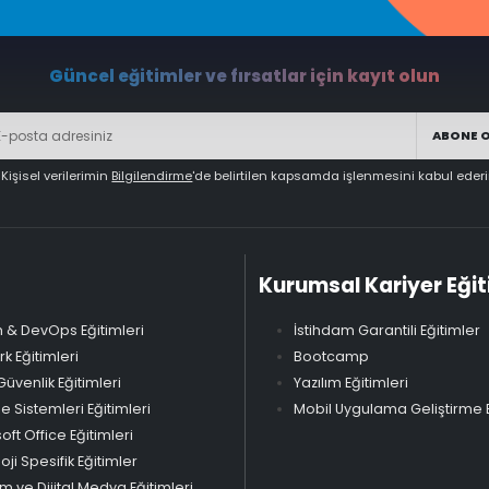
Güncel eğitimler ve fırsatlar için kayıt olun
ABONE 
Kişisel verilerimin
Bilgilendirme
'de belirtilen kapsamda işlenmesini kabul eder
Kurumsal Kariyer Eğit
 & DevOps Eğitimleri
İstihdam Garantili Eğitimler
k Eğitimleri
Bootcamp
Güvenlik Eğitimleri
Yazılım Eğitimleri
Sistemleri Eğitimleri
Mobil Uygulama Geliştirme E
oft Office Eğitimleri
oji Spesifik Eğitimler
m ve Dijital Medya Eğitimleri