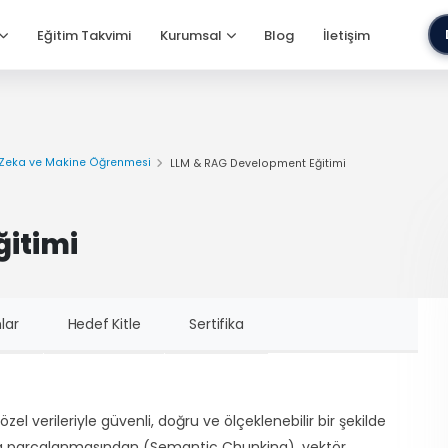
Eğitim Takvimi
Kurumsal
Blog
İletişim
Zeka ve Makine Öğrenmesi
LLM & RAG Development Eğitimi
itimi
lar
Hedef Kitle
Sertifika
zel verileriyle güvenli, doğru ve ölçeklenebilir bir şekilde
lıca parçalanmasından (Semantic Chunking), vektör