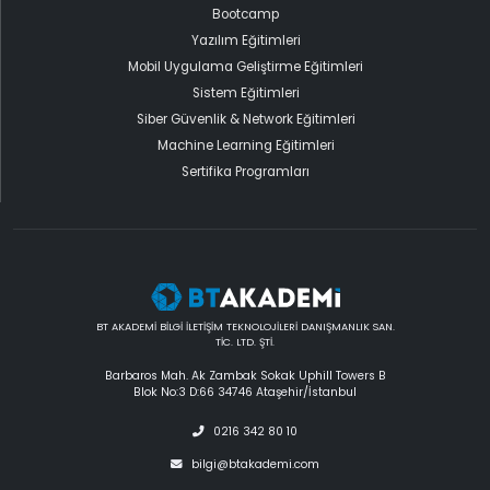
Bootcamp
Yazılım Eğitimleri
Mobil Uygulama Geliştirme Eğitimleri
Sistem Eğitimleri
Siber Güvenlik & Network Eğitimleri
Machine Learning Eğitimleri
Sertifika Programları
BT AKADEMİ BİLGİ İLETİŞİM TEKNOLOJİLERİ DANIŞMANLIK SAN.
TİC. LTD. ŞTİ.
Barbaros Mah. Ak Zambak Sokak Uphill Towers B
Blok No:3 D:66 34746 Ataşehir/İstanbul
0216 342 80 10
bilgi@btakademi.com