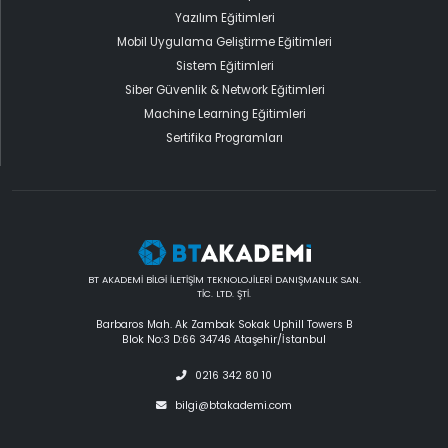
Yazılım Eğitimleri
Mobil Uygulama Geliştirme Eğitimleri
Sistem Eğitimleri
Siber Güvenlik & Network Eğitimleri
Machine Learning Eğitimleri
Sertifika Programları
BT AKADEMİ BİLGİ İLETİŞİM TEKNOLOJİLERİ DANIŞMANLIK SAN.
TİC. LTD. ŞTİ.
Barbaros Mah. Ak Zambak Sokak Uphill Towers B
Blok No:3 D:66 34746 Ataşehir/İstanbul
0216 342 80 10
bilgi@btakademi.com