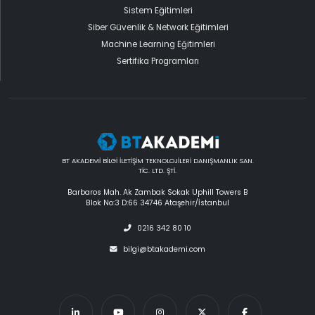
Sistem Eğitimleri
Siber Güvenlik & Network Eğitimleri
Machine Learning Eğitimleri
Sertifika Programları
BT AKADEMİ BİLGİ İLETİŞİM TEKNOLOJİLERİ DANIŞMANLIK SAN.
TİC. LTD. ŞTİ.
Barbaros Mah. Ak Zambak Sokak Uphill Towers B
Blok No:3 D:66 34746 Ataşehir/İstanbul
0216 342 80 10
bilgi@btakademi.com