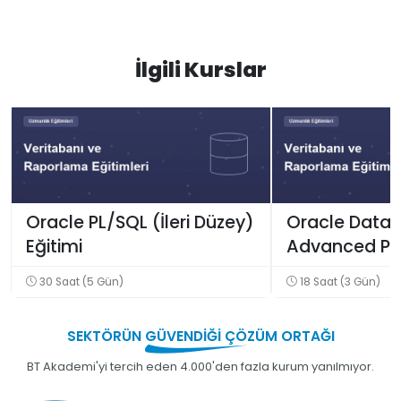
İlgili Kurslar
Oracle PL/SQL (İleri Düzey)
Oracle Data
Eğitimi
Advanced PL/
30 Saat (5 Gün)
18 Saat (3 Gün)
SEKTÖRÜN
GÜVENDİĞİ
ÇÖZÜM ORTAĞI
BT Akademi'yi tercih eden 4.000'den fazla kurum yanılmıyor.