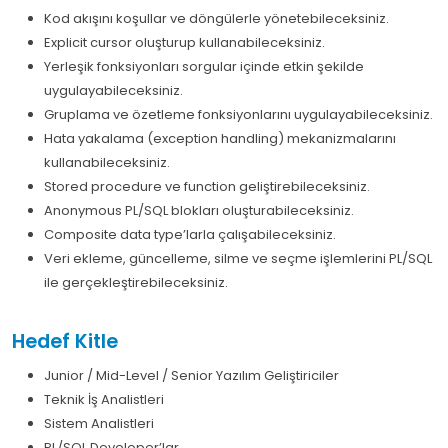
Kod akışını koşullar ve döngülerle yönetebileceksiniz.
Explicit cursor oluşturup kullanabileceksiniz.
Yerleşik fonksiyonları sorgular içinde etkin şekilde
uygulayabileceksiniz.
Gruplama ve özetleme fonksiyonlarını uygulayabileceksiniz.
Hata yakalama (exception handling) mekanizmalarını
kullanabileceksiniz.
Stored procedure ve function geliştirebileceksiniz.
Anonymous PL/SQL blokları oluşturabileceksiniz.
Composite data type’larla çalışabileceksiniz.
Veri ekleme, güncelleme, silme ve seçme işlemlerini PL/SQL
ile gerçekleştirebileceksiniz.
Hedef Kitle
Junior / Mid-Level / Senior Yazılım Geliştiriciler
Teknik İş Analistleri
Sistem Analistleri
PL/SQL Developer’lar