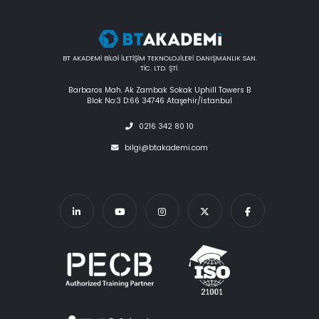
BT AKADEMİ BİLGİ İLETİŞİM TEKNOLOJİLERİ DANIŞMANLIK SAN.
TİC. LTD. ŞTİ.
Barbaros Mah. Ak Zambak Sokak Uphill Towers B
Blok No:3 D:66 34746 Ataşehir/İstanbul
0216 342 80 10
bilgi@btakademi.com