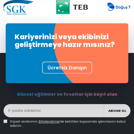
Kariyerinizi veya ekibinizi
geliştirmeye hazır mısınız?
Ücretsiz Danışın
Güncel eğitimler ve fırsatlar için kayıt olun
ABONE OL
Kişisel verilerimin
Bilgilendirme
'de belirtilen kapsamda işlenmesini kabul
ederim.