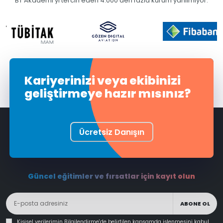
BT Akademi'yi tercih eden 4.000'den fazla kurum yanılmıyor.
Kariyerinizi veya ekibinizi
geliştirmeye hazır mısınız?
Ücretsiz Danışın
Güncel eğitimler ve fırsatlar için kayıt olun
ABONE OL
Kişisel verilerimin
Bilgilendirme
'de belirtilen kapsamda işlenmesini kabul