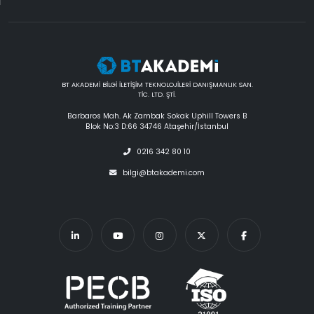
BT AKADEMİ BİLGİ İLETİŞİM TEKNOLOJİLERİ DANIŞMANLIK SAN.
TİC. LTD. ŞTİ.
Barbaros Mah. Ak Zambak Sokak Uphill Towers B
Blok No:3 D:66 34746 Ataşehir/İstanbul
0216 342 80 10
bilgi@btakademi.com