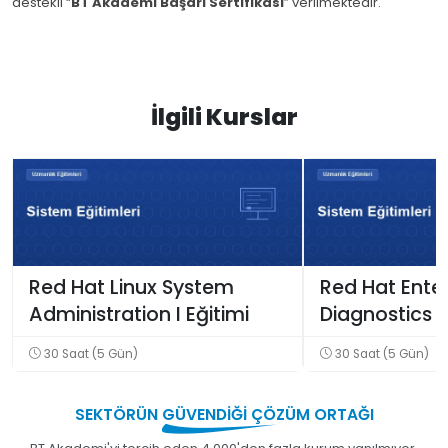
destekli “
BT Akademi Başarı Sertifikası
” verilmektedir.
İlgili Kurslar
Red Hat Linux System
Red Hat Enter
Administration I Eğitimi
Diagnostics 
Troubleshooti
30 Saat (5 Gün)
30 Saat (5 Gün)
SEKTÖRÜN
GÜVENDİĞİ
ÇÖZÜM ORTAĞI