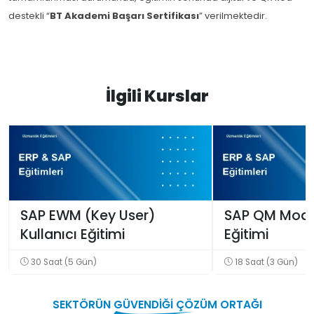
destekli “
BT Akademi Başarı Sertifikası
” verilmektedir.
İlgili Kurslar
SAP EWM (Key User)
SAP QM Modü
Kullanıcı Eğitimi
Eğitimi
30 Saat (5 Gün)
18 Saat (3 Gün)
SEKTÖRÜN
GÜVENDİĞİ
ÇÖZÜM ORTAĞI