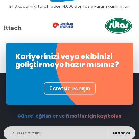
BT Akademi'yi tercih eden 4.000'den fazla kurum yanılmıyor.
Kariyerinizi veya ekibinizi
geliştirmeye hazır mısınız?
Ücretsiz Danışın
Güncel eğitimler ve fırsatlar için kayıt olun
ABONE OL