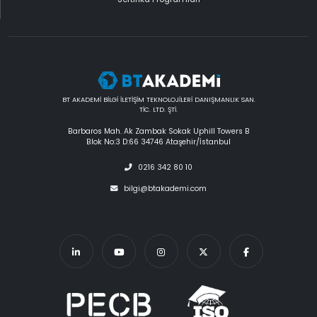
BT AKADEMİ BİLGİ İLETİŞİM TEKNOLOJİLERİ DANIŞMANLIK SAN.
TİC. LTD. ŞTİ.
Barbaros Mah. Ak Zambak Sokak Uphill Towers B
Blok No:3 D:66 34746 Ataşehir/İstanbul
0216 342 80 10
bilgi@btakademi.com