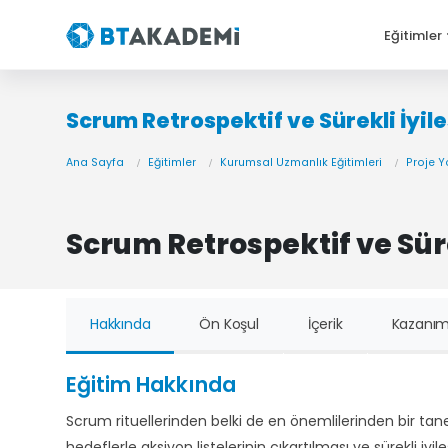
Eğitimler
Scrum Retrospektif ve Sürekli İyil
Ana Sayfa
Eğitimler
Kurumsal Uzmanlık Eğitimleri
Proje Y
Scrum Retrospektif ve Süre
Hakkında
Ön Koşul
İçerik
Kazanım
Eğitim Hakkında
Scrum rituellerinden belki de en önemlilerinden bir tanesi
hedeflerle aksiyon listelerinin çıkartılması ve sürekli iyi