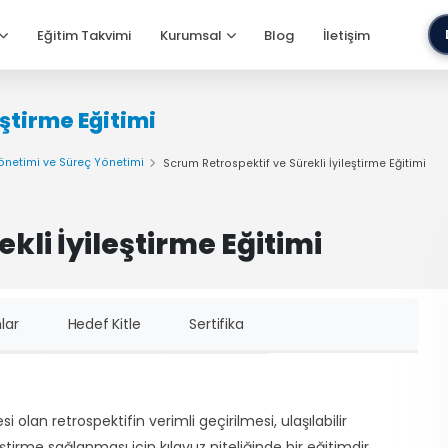
Eğitim Takvimi
Kurumsal
Blog
İletişim
eştirme Eğitimi
önetimi ve Süreç Yönetimi
Scrum Retrospektif ve Sürekli İyileştirme Eğitimi
kli İyileştirme Eğitimi
lar
Hedef Kitle
Sertifika
 olan retrospektifin verimli geçirilmesi, ulaşılabilir
leştirme sağlanması için kılavuz niteliğinde bir eğitimdir.