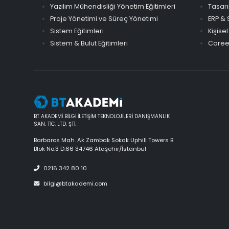
Yazılım Mühendisliği Yönetim Eğitimleri
Tasarı
Proje Yönetimi ve Süreç Yönetimi
ERP & 
Sistem Eğitimleri
Kişisel
Sistem & Bulut Eğitimleri
Career
BT AKADEMİ BİLGİ İLETİŞİM TEKNOLOJİLERİ DANIŞMANLIK
SAN. TİC. LTD. ŞTİ.
Barbaros Mah. Ak Zambak Sokak Uphill Towers B
Blok No:3 D:66 34746 Ataşehir/İstanbul
0216 342 80 10
bilgi@btakademi.com