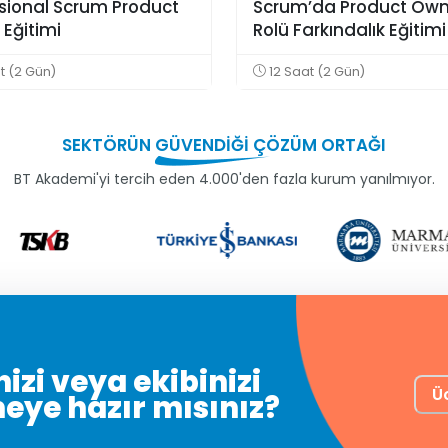
sional Scrum Product
Scrum’da Product Own
Eğitimi
Rolü Farkındalık Eğitimi
t (2 Gün)
12 Saat (2 Gün)
SEKTÖRÜN
GÜVENDİĞİ
ÇÖZÜM ORTAĞI
BT Akademi'yi tercih eden 4.000'den fazla kurum yanılmıyor.
izi veya ekibinizi
Ü
meye hazır mısınız?