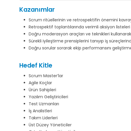
Kazanımlar
Scrum ritüellerinin ve retrospektifin önemini kavra
Retrospektif toplantılarında verimli aksiyon listele
Doğru moderasyon araçları ve teknikleri kullanarak to
Sürekli iyileştirme prensiplerini tanıyıp iş süreçler
Doğru sorular sorarak ekip performansını geliştirme
Hedef Kitle
Scrum Master’lar
Agile Koçlar
Ürün Sahipleri
Yazılım Geliştiricileri
Test Uzmanları
İş Analistleri
Takım Liderleri
Üst Düzey Yöneticiler