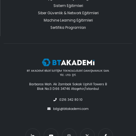
Sistem Eğitimleri
Siber Güvenlik & Network Eğitimleri
Machine Learning Eğitimleri
Sertifika Programları
BT AKADEMİ BİLGİ İLETİŞİM TEKNOLOJİLERİ DANIŞMANLIK SAN.
TİC. LTD. ŞTİ.
Barbaros Mah. Ak Zambak Sokak Uphill Towers B
Blok No:3 D:66 34746 Ataşehir/İstanbul
0216 342 80 10
bilgi@btakademi.com