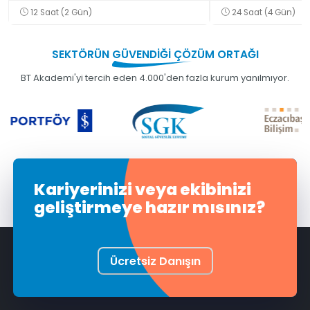
Eğitimi
Specification
12 Saat (2 Gün)
24 Saat (4 Gün)
SEKTÖRÜN
GÜVENDİĞİ
ÇÖZÜM ORTAĞI
BT Akademi'yi tercih eden 4.000'den fazla kurum yanılmıyor.
Kariyerinizi veya ekibinizi
geliştirmeye hazır mısınız?
Ücretsiz Danışın