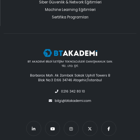
Siber Güvenlik & Network Eğitimleri
Machine Learning Eğitimleri
Sertifika Programları
BT AKADEMİ BİLGİ İLETİŞİM TEKNOLOJİLERİ DANIŞMANLIK SAN.
TİC. LTD. ŞTİ.
Barbaros Mah. Ak Zambak Sokak Uphill Towers B
Blok No:3 D:66 34746 Ataşehir/İstanbul
0216 342 80 10
bilgi@btakademi.com