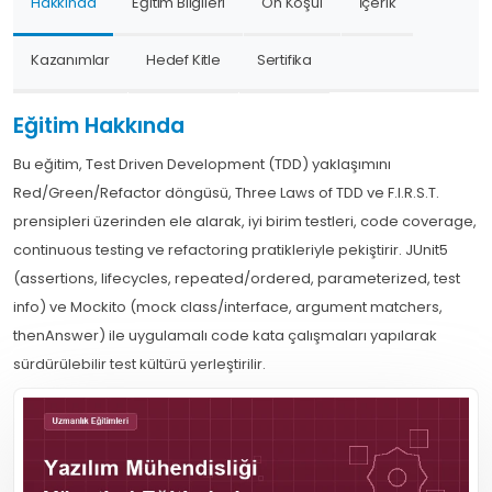
Hakkında
Eğitim Bilgileri
Ön Koşul
İçerik
Kazanımlar
Hedef Kitle
Sertifika
Eğitim Hakkında
Bu eğitim, Test Driven Development (TDD) yaklaşımını
Red/Green/Refactor döngüsü, Three Laws of TDD ve F.I.R.S.T.
prensipleri üzerinden ele alarak, iyi birim testleri, code coverage,
continuous testing ve refactoring pratikleriyle pekiştirir. JUnit5
(assertions, lifecycles, repeated/ordered, parameterized, test
info) ve Mockito (mock class/interface, argument matchers,
thenAnswer) ile uygulamalı code kata çalışmaları yapılarak
sürdürülebilir test kültürü yerleştirilir.