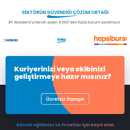
SEKTÖRÜN
GÜVENDİĞİ
ÇÖZÜM ORTAĞI
BT Akademi'yi tercih eden 4.000'den fazla kurum yanılmıyor.
Kariyerinizi veya ekibinizi
geliştirmeye hazır mısınız?
Ücretsiz Danışın
Güncel eğitimler ve fırsatlar için kayıt olun