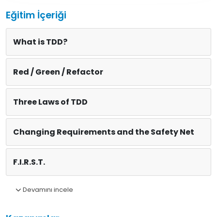
Eğitim İçeriği
What is TDD?
Red / Green / Refactor
Three Laws of TDD
Changing Requirements and the Safety Net
F.I.R.S.T.
Devamını incele