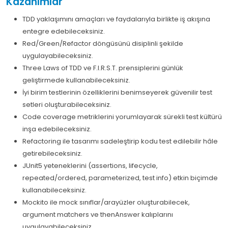
Kazanımlar
TDD yaklaşımını amaçları ve faydalarıyla birlikte iş akışına
entegre edebileceksiniz.
Red/Green/Refactor döngüsünü disiplinli şekilde
uygulayabileceksiniz.
Three Laws of TDD ve F.I.R.S.T. prensiplerini günlük
geliştirmede kullanabileceksiniz.
İyi birim testlerinin özelliklerini benimseyerek güvenilir test
setleri oluşturabileceksiniz.
Code coverage metriklerini yorumlayarak sürekli test kültürü
inşa edebileceksiniz.
Refactoring ile tasarımı sadeleştirip kodu test edilebilir hâle
getirebileceksiniz.
JUnit5 yeteneklerini (assertions, lifecycle,
repeated/ordered, parameterized, test info) etkin biçimde
kullanabileceksiniz.
Mockito ile mock sınıflar/arayüzler oluşturabilecek,
argument matchers ve thenAnswer kalıplarını
uygulayabileceksiniz.