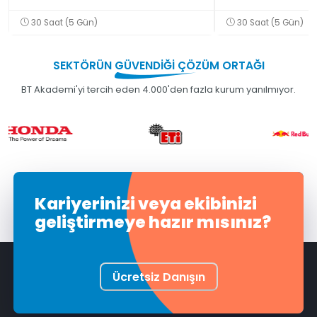
30 Saat (5 Gün)
30 Saat (5 Gün)
SEKTÖRÜN
GÜVENDİĞİ
ÇÖZÜM ORTAĞI
BT Akademi'yi tercih eden 4.000'den fazla kurum yanılmıyor.
Kariyerinizi veya ekibinizi
geliştirmeye hazır mısınız?
Ücretsiz Danışın