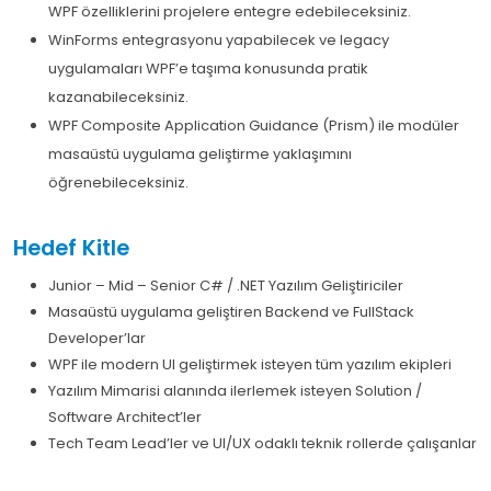
WPF özelliklerini projelere entegre edebileceksiniz.
WinForms entegrasyonu yapabilecek ve legacy
uygulamaları WPF’e taşıma konusunda pratik
kazanabileceksiniz.
WPF Composite Application Guidance (Prism) ile modüler
masaüstü uygulama geliştirme yaklaşımını
öğrenebileceksiniz.
Hedef Kitle
Junior – Mid – Senior C# / .NET Yazılım Geliştiriciler
Masaüstü uygulama geliştiren Backend ve FullStack
Developer’lar
WPF ile modern UI geliştirmek isteyen tüm yazılım ekipleri
Yazılım Mimarisi alanında ilerlemek isteyen Solution /
Software Architect’ler
Tech Team Lead’ler ve UI/UX odaklı teknik rollerde çalışanlar