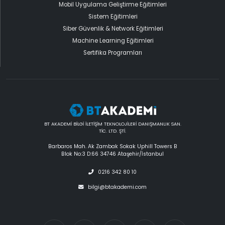
Mobil Uygulama Geliştirme Eğitimleri
Sistem Eğitimleri
Siber Güvenlik & Network Eğitimleri
Machine Learning Eğitimleri
Sertifika Programları
BT AKADEMİ BİLGİ İLETİŞİM TEKNOLOJİLERİ DANIŞMANLIK SAN.
TİC. LTD. ŞTİ.
Barbaros Mah. Ak Zambak Sokak Uphill Towers B
Blok No:3 D:66 34746 Ataşehir/İstanbul
0216 342 80 10
bilgi@btakademi.com