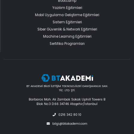
Bootcamp
Yazılım Eğitimleri
Mobil Uygulama Geliştirme Eğitimleri
Sistem Eğitimleri
Siber Güvenlik & Network Eğitimleri
Machine Learning Eğitimleri
Sertifika Programları
BT AKADEMİ BİLGİ İLETİŞİM TEKNOLOJİLERİ DANIŞMANLIK SAN.
TİC. LTD. ŞTİ.
Barbaros Mah. Ak Zambak Sokak Uphill Towers B
Blok No:3 D:66 34746 Ataşehir/İstanbul
0216 342 80 10
bilgi@btakademi.com