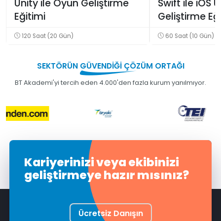
Unity ile Oyun Geliştirme
Swift ile iOS
Eğitimi
Geliştirme Eğ
120 Saat (20 Gün)
60 Saat (10 Gün)
SEKTÖRÜN
GÜVENDİĞİ
ÇÖZÜM ORTAĞI
BT Akademi'yi tercih eden 4.000'den fazla kurum yanılmıyor.
Kariyerinizi veya ekibinizi
geliştirmeye hazır mısınız?
Ücretsiz Danışın