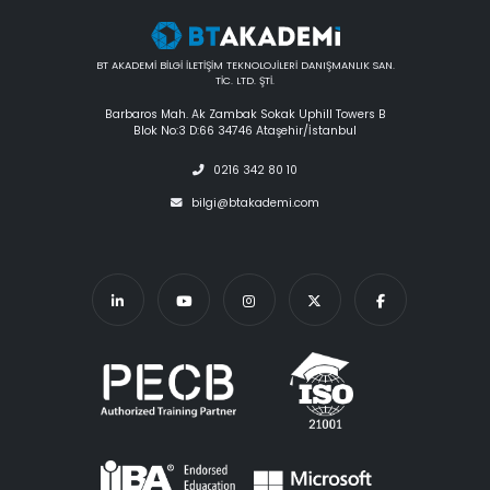
BT AKADEMİ BİLGİ İLETİŞİM TEKNOLOJİLERİ DANIŞMANLIK SAN.
TİC. LTD. ŞTİ.
Barbaros Mah. Ak Zambak Sokak Uphill Towers B
Blok No:3 D:66 34746 Ataşehir/İstanbul
0216 342 80 10
bilgi@btakademi.com