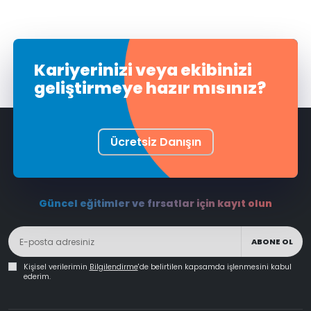
Kariyerinizi veya ekibinizi
geliştirmeye hazır mısınız?
Ücretsiz Danışın
Güncel eğitimler ve fırsatlar için kayıt olun
ABONE OL
Kişisel verilerimin
Bilgilendirme
'de belirtilen kapsamda işlenmesini kabul
ederim.