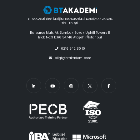
BT AKADEMİ BİLGİ İLETİŞİM TEKNOLOJİLERİ DANIŞMANLIK SAN.
TİC. LTD. ŞTİ.
Barbaros Mah. Ak Zambak Sokak Uphill Towers B
Blok No:3 D:66 34746 Ataşehir/İstanbul
0216 342 80 10
bilgi@btakademi.com