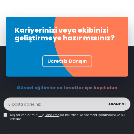
Kariyerinizi veya ekibinizi
geliştirmeye hazır mısınız?
Ücretsiz Danışın
Güncel eğitimler ve fırsatlar için kayıt olun
ABONE OL
Kişisel verilerimin
Bilgilendirme
'de belirtilen kapsamda işlenmesini kabul
ederim.