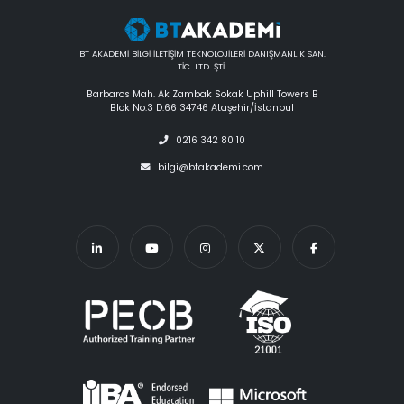
BT AKADEMİ BİLGİ İLETİŞİM TEKNOLOJİLERİ DANIŞMANLIK SAN.
TİC. LTD. ŞTİ.
Barbaros Mah. Ak Zambak Sokak Uphill Towers B
Blok No:3 D:66 34746 Ataşehir/İstanbul
0216 342 80 10
bilgi@btakademi.com