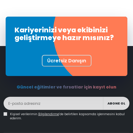
Kariyerinizi veya ekibinizi
geliştirmeye hazır mısınız?
Ücretsiz Danışın
Güncel eğitimler ve fırsatlar için kayıt olun
ABONE OL
Kişisel verilerimin
Bilgilendirme
'de belirtilen kapsamda işlenmesini kabul
ederim.