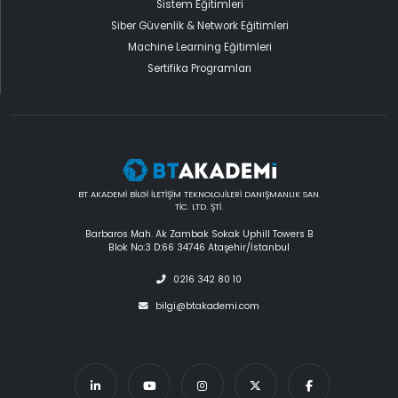
Sistem Eğitimleri
Siber Güvenlik & Network Eğitimleri
Machine Learning Eğitimleri
Sertifika Programları
BT AKADEMİ BİLGİ İLETİŞİM TEKNOLOJİLERİ DANIŞMANLIK SAN.
TİC. LTD. ŞTİ.
Barbaros Mah. Ak Zambak Sokak Uphill Towers B
Blok No:3 D:66 34746 Ataşehir/İstanbul
0216 342 80 10
bilgi@btakademi.com