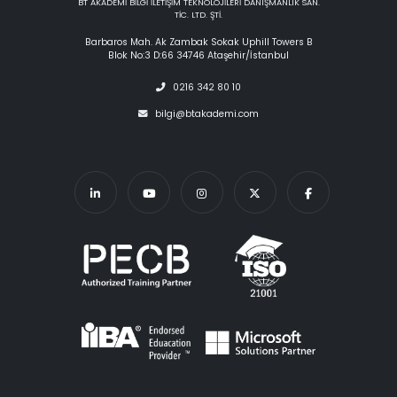
BT AKADEMİ BİLGİ İLETİŞİM TEKNOLOJİLERİ DANIŞMANLIK SAN.
TİC. LTD. ŞTİ.
Barbaros Mah. Ak Zambak Sokak Uphill Towers B
Blok No:3 D:66 34746 Ataşehir/İstanbul
0216 342 80 10
bilgi@btakademi.com