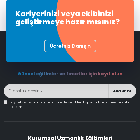
Kariyerinizi veya ekibinizi
geliştirmeye hazır mısınız?
Ücretsiz Danışın
Güncel eğitimler ve fırsatlar için kayıt olun
ABONE OL
Kişisel verilerimin
Bilgilendirme
'de belirtilen kapsamda işlenmesini kabul
ederim.
Kurumsal Uzmanlık Eğitimleri