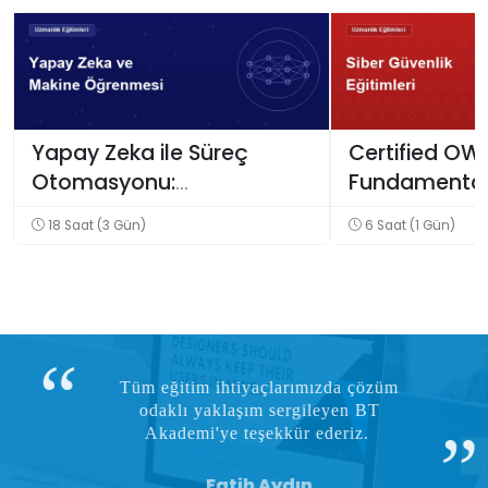
Yapay Zeka ile Süreç
Certified OW
Otomasyonu:
Fundamentals
Operasyonel Verimlilik
18 Saat (3 Gün)
6 Saat (1 Gün)
Eğitimi
Tüm eğitim ihtiyaçlarımızda çözüm
odaklı yaklaşım sergileyen BT
Akademi'ye teşekkür ederiz.
Fatih Aydın