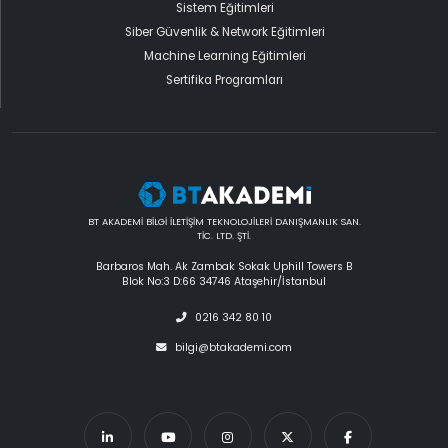
Sistem Eğitimleri
Siber Güvenlik & Network Eğitimleri
Machine Learning Eğitimleri
Sertifika Programları
BT AKADEMİ BİLGİ İLETİŞİM TEKNOLOJİLERİ DANIŞMANLIK SAN.
TİC. LTD. ŞTİ.
Barbaros Mah. Ak Zambak Sokak Uphill Towers B
Blok No:3 D:66 34746 Ataşehir/İstanbul
0216 342 80 10
bilgi@btakademi.com