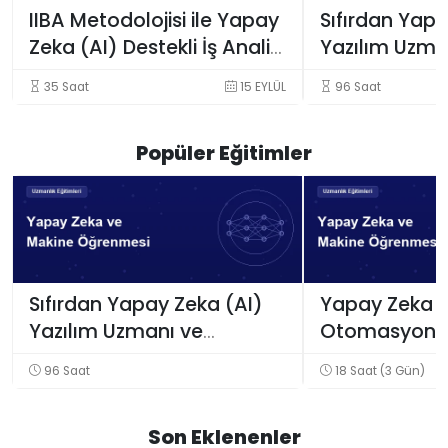
IIBA Metodolojisi ile Yapay
Sıfırdan Yapa
Zeka (AI) Destekli İş Analizi
Yazılım Uzma
Eğitimi
Mühendisi Ye
35 Saat
15 EYLÜL
96 Saat
Programı
Popüler Eğitimler
Sıfırdan Yapay Zeka (AI)
Yapay Zeka i
Yazılım Uzmanı ve
Otomasyonu
Mühendisi Yetiştirme
Operasyonel V
96 Saat
18 Saat (3 Gün)
Programı
Eğitimi
Son Eklenenler