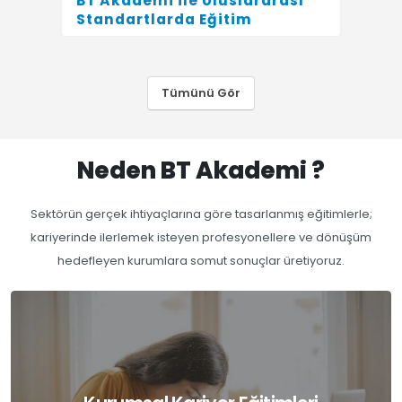
BT Akademi ile Uluslararası
Y
Standartlarda Eğitim
Gü
Ka
Tümünü Gör
Neden
BT Akademi
?
Sektörün gerçek ihtiyaçlarına göre tasarlanmış eğitimlerle;
kariyerinde ilerlemek isteyen profesyonellere ve dönüşüm
hedefleyen kurumlara somut sonuçlar üretiyoruz.