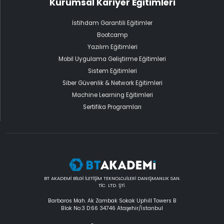
Kurumsal Kariyer Eğitimleri
İstihdam Garantili Eğitimler
Bootcamp
Yazılım Eğitimleri
Mobil Uygulama Geliştirme Eğitimleri
Sistem Eğitimleri
Siber Güvenlik & Network Eğitimleri
Machine Learning Eğitimleri
Sertifika Programları
BT AKADEMİ BİLGİ İLETİŞİM TEKNOLOJİLERİ DANIŞMANLIK SAN.
TİC. LTD. ŞTİ.
Barbaros Mah. Ak Zambak Sokak Uphill Towers B
Blok No:3 D:66 34746 Ataşehir/İstanbul