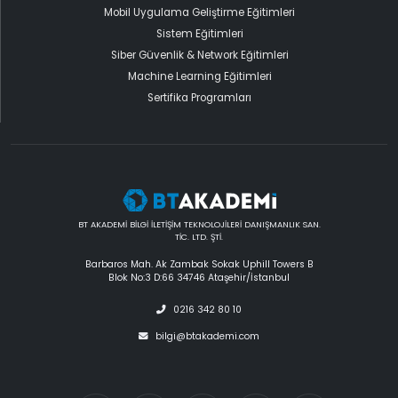
Mobil Uygulama Geliştirme Eğitimleri
Sistem Eğitimleri
Siber Güvenlik & Network Eğitimleri
Machine Learning Eğitimleri
Sertifika Programları
BT AKADEMİ BİLGİ İLETİŞİM TEKNOLOJİLERİ DANIŞMANLIK SAN.
TİC. LTD. ŞTİ.
Barbaros Mah. Ak Zambak Sokak Uphill Towers B
Blok No:3 D:66 34746 Ataşehir/İstanbul
0216 342 80 10
bilgi@btakademi.com