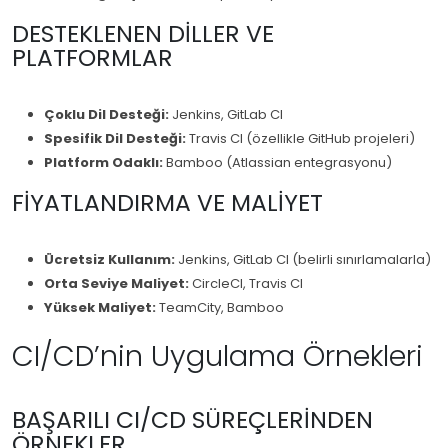
DESTEKLENEN DILLER VE
PLATFORMLAR
Çoklu Dil Desteği:
Jenkins, GitLab CI
Spesifik Dil Desteği:
Travis CI (özellikle GitHub projeleri)
Platform Odaklı:
Bamboo (Atlassian entegrasyonu)
FIYATLANDIRMA VE MALIYET
Ücretsiz Kullanım:
Jenkins, GitLab CI (belirli sınırlamalarla)
Orta Seviye Maliyet:
CircleCI, Travis CI
Yüksek Maliyet:
TeamCity, Bamboo
CI/CD’nin Uygulama Örnekleri
BAŞARILI CI/CD SÜREÇLERINDEN
ÖRNEKLER