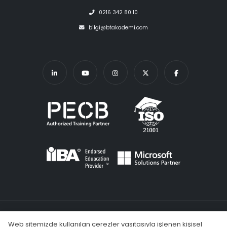
0216 342 80 10
bilgi@btakademi.com
KVKK
Şartlar ve Koşullar
Gizlilik Politikası
Çerez Kullanımı
Web sitemizde kullanılan çerezler vasıtasıyla işlenen kişisel