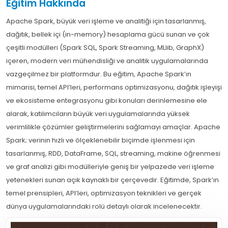
Eğitim Hakkında
Apache Spark, büyük veri işleme ve analitiği için tasarlanmış,
dağıtık, bellek içi (in-memory) hesaplama gücü sunan ve çok
çeşitli modülleri (Spark SQL, Spark Streaming, MLlib, GraphX)
içeren, modern veri mühendisliği ve analitik uygulamalarında
vazgeçilmez bir platformdur. Bu eğitim, Apache Spark’ın
mimarisi, temel API’leri, performans optimizasyonu, dağıtık işleyişi
ve ekosisteme entegrasyonu gibi konuları derinlemesine ele
alarak, katılımcıların büyük veri uygulamalarında yüksek
verimlilikle çözümler geliştirmelerini sağlamayı amaçlar. Apache
Spark; verinin hızlı ve ölçeklenebilir biçimde işlenmesi için
tasarlanmış, RDD, DataFrame, SQL, streaming, makine öğrenmesi
ve graf analizi gibi modülleriyle geniş bir yelpazede veri işleme
yetenekleri sunan açık kaynaklı bir çerçevedir. Eğitimde, Spark’ın
temel prensipleri, API’leri, optimizasyon teknikleri ve gerçek
dünya uygulamalarındaki rolü detaylı olarak incelenecektir.