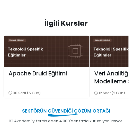
İlgili Kurslar
Apache Druid Eğitimi
Veri Analitiği
Modelleme Sü
Giriş Eğitimi
30 Saat (5 Gün)
12 Saat (2 Gün)
SEKTÖRÜN
GÜVENDİĞİ
ÇÖZÜM ORTAĞI
BT Akademi'yi tercih eden 4.000'den fazla kurum yanılmıyor.