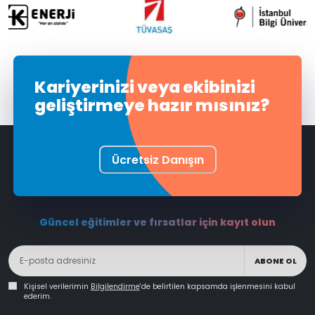
Kariyerinizi veya ekibinizi
geliştirmeye hazır mısınız?
Ücretsiz Danışın
Güncel eğitimler ve fırsatlar için kayıt olun
ABONE OL
Kişisel verilerimin
Bilgilendirme
'de belirtilen kapsamda işlenmesini kabul
ederim.