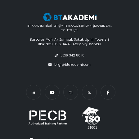
BT AKADEMİ BİLGİ İLETİŞİM TEKNOLOJİLERİ DANIŞMANLIK SAN.
TİC. LTD. ŞTİ.
Barbaros Mah. Ak Zambak Sokak Uphill Towers B
Blok No:3 D:66 34746 Ataşehir/İstanbul
0216 342 80 10
bilgi@btakademi.com