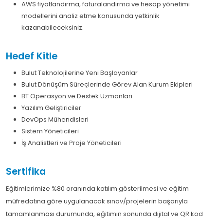
AWS fiyatlandırma, faturalandırma ve hesap yönetimi
modellerini analiz etme konusunda yetkinlik
kazanabileceksiniz.
Hedef Kitle
Bulut Teknolojilerine Yeni Başlayanlar
Bulut Dönüşüm Süreçlerinde Görev Alan Kurum Ekipleri
BT Operasyon ve Destek Uzmanları
Yazılım Geliştiriciler
DevOps Mühendisleri
Sistem Yöneticileri
İş Analistleri ve Proje Yöneticileri
Sertifika
Eğitimlerimize %80 oranında katılım gösterilmesi ve eğitim
müfredatına göre uygulanacak sınav/projelerin başarıyla
tamamlanması durumunda, eğitimin sonunda dijital ve QR kod