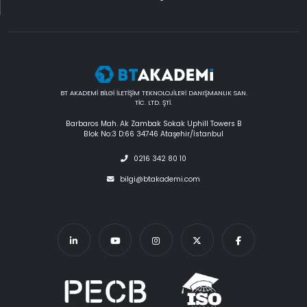
BT AKADEMİ BİLGİ İLETİŞİM TEKNOLOJİLERİ DANIŞMANLIK SAN.
TİC. LTD. ŞTİ.
Barbaros Mah. Ak Zambak Sokak Uphill Towers B
Blok No:3 D:66 34746 Ataşehir/İstanbul
0216 342 80 10
bilgi@btakademi.com