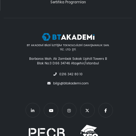
Sertifika Programları
BT AKADEMİ BİLGİ İLETİŞİM TEKNOLOJİLERİ DANIŞMANLIK SAN.
TİC. LTD. ŞTİ.
Barbaros Mah. Ak Zambak Sokak Uphill Towers B
Blok No:3 D:66 34746 Ataşehir/İstanbul
0216 342 80 10
bilgi@btakademi.com