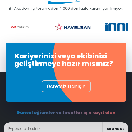
BT Akademi'yi tercih eden 4.000'den fazla kurum yanılmıyor.
Kariyerinizi veya ekibinizi
geliştirmeye hazır mısınız?
Ücretsiz Danışın
Güncel eğitimler ve fırsatlar için kayıt olun
ABONE OL