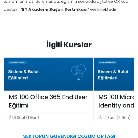
tamamlanması durumunda, eğitimin sonunda dijital ve QR kod
destekli “
BT Akademi Başarı Sertifikası
” verilmektedir.
İlgili Kurslar
MS 100 Office 365 End User
MS 100 Micro
Eğitimi
Identity and 
Eğitimi
6 Saat (1 Gün)
12 Saat (2 Gün)
SEKTÖRÜN
GÜVENDİĞİ
ÇÖZÜM ORTAĞI