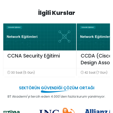
İlgili Kurslar
CCNA Security Eğitimi
CCDA (Cisco 
Design Associ
30 Saat (5 Gün)
42 Saat (7 Gün)
SEKTÖRÜN
GÜVENDİĞİ
ÇÖZÜM ORTAĞI
BT Akademi'yi tercih eden 4.000'den fazla kurum yanılmıyor.