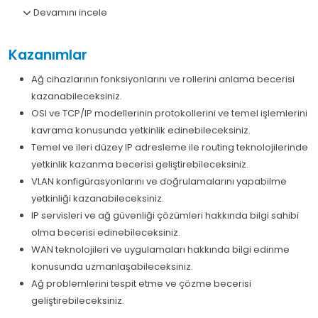
Devamını incele
Kazanımlar
Ağ cihazlarının fonksiyonlarını ve rollerini anlama becerisi
kazanabileceksiniz.
OSI ve TCP/IP modellerinin protokollerini ve temel işlemlerini
kavrama konusunda yetkinlik edinebileceksiniz.
Temel ve ileri düzey IP adresleme ile routing teknolojilerinde
yetkinlik kazanma becerisi geliştirebileceksiniz.
VLAN konfigürasyonlarını ve doğrulamalarını yapabilme
yetkinliği kazanabileceksiniz.
IP servisleri ve ağ güvenliği çözümleri hakkında bilgi sahibi
olma becerisi edinebileceksiniz.
WAN teknolojileri ve uygulamaları hakkında bilgi edinme
konusunda uzmanlaşabileceksiniz.
Ağ problemlerini tespit etme ve çözme becerisi
geliştirebileceksiniz.