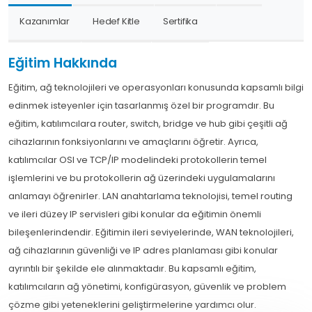
Kazanımlar
Hedef Kitle
Sertifika
Eğitim Hakkında
Eğitim, ağ teknolojileri ve operasyonları konusunda kapsamlı bilgi
edinmek isteyenler için tasarlanmış özel bir programdır. Bu
eğitim, katılımcılara router, switch, bridge ve hub gibi çeşitli ağ
cihazlarının fonksiyonlarını ve amaçlarını öğretir. Ayrıca,
katılımcılar OSI ve TCP/IP modelindeki protokollerin temel
işlemlerini ve bu protokollerin ağ üzerindeki uygulamalarını
anlamayı öğrenirler. LAN anahtarlama teknolojisi, temel routing
ve ileri düzey IP servisleri gibi konular da eğitimin önemli
bileşenlerindendir. Eğitimin ileri seviyelerinde, WAN teknolojileri,
ağ cihazlarının güvenliği ve IP adres planlaması gibi konular
ayrıntılı bir şekilde ele alınmaktadır. Bu kapsamlı eğitim,
katılımcıların ağ yönetimi, konfigürasyon, güvenlik ve problem
çözme gibi yeteneklerini geliştirmelerine yardımcı olur.