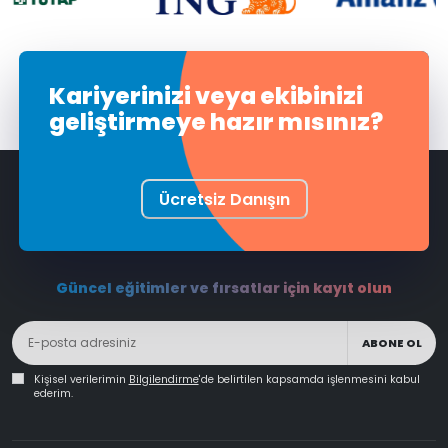
Kariyerinizi veya ekibinizi
geliştirmeye hazır mısınız?
Ücretsiz Danışın
Güncel eğitimler ve fırsatlar için kayıt olun
ABONE OL
Kişisel verilerimin
Bilgilendirme
'de belirtilen kapsamda işlenmesini kabul
ederim.