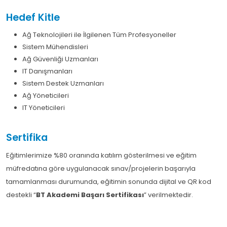
Hedef Kitle
Ağ Teknolojileri ile İlgilenen Tüm Profesyoneller
Sistem Mühendisleri
Ağ Güvenliği Uzmanları
IT Danışmanları
Sistem Destek Uzmanları
Ağ Yöneticileri
IT Yöneticileri
Sertifika
Eğitimlerimize %80 oranında katılım gösterilmesi ve eğitim
müfredatına göre uygulanacak sınav/projelerin başarıyla
tamamlanması durumunda, eğitimin sonunda dijital ve QR kod
destekli “
BT Akademi Başarı Sertifikası
” verilmektedir.