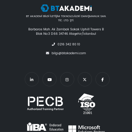
BT AKADEMİ BİLGİ İLETİŞİM TEKNOLOJİLERİ DANIŞMANLIK SAN.
TİC. LTD. ŞTİ.
Barbaros Mah. Ak Zambak Sokak Uphill Towers B
Blok No:3 D:66 34746 Ataşehir/İstanbul
0216 342 80 10
bilgi@btakademi.com