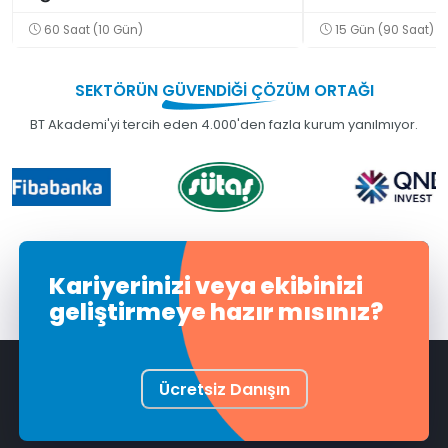
Security Eğiti
60 Saat (10 Gün)
15 Gün (90 Saat)
SEKTÖRÜN
GÜVENDİĞİ
ÇÖZÜM ORTAĞI
BT Akademi'yi tercih eden 4.000'den fazla kurum yanılmıyor.
Kariyerinizi veya ekibinizi
geliştirmeye hazır mısınız?
Ücretsiz Danışın