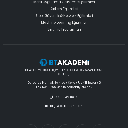
Mobil Uygulama Geliştirme Eğitimleri
Sistem Eğitimleri
Siber Güvenlik & Network Eğitimleri
Machine Learning Eğitimleri
Sertifika Programları
BT AKADEMİ BİLGİ İLETİŞİM TEKNOLOJİLERİ DANIŞMANLIK SAN.
TİC. LTD. ŞTİ.
Barbaros Mah. Ak Zambak Sokak Uphill Towers B
Blok No:3 D:66 34746 Ataşehir/İstanbul
0216 342 80 10
bilgi@btakademi.com