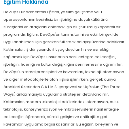
Eğitim Hakkında
DevOps Fundamentals Eğitimi, yazılım geliştirme ve IT
operasyonlarının kesintisiz bir işbirliğine dayalı kültürünü,
süreçlerini ve araçlarını anlamak için oluşturulmuş kapsamlı bir
programdır. Eğitim, DevOps'un tanımı, tarihi ve etkili bir şekilde
uygulanabilmesi için gereken full stack anlayışı üzerine odaklanır.
Katılımcılar, iş dünyasında ihtiyaç duyulan hız ve esnekliği
sağlamak için DevOps unsurlarının nasıl entegre edileceğini,
işbirliğini, liderliği ve kültür değişikliğini derinlemesine öğrenirler.
DevOps'un temel prensipleri ve kavramları, teknoloji, otomasyon
ve diğer metodolojilerle olan ilişkisi işlenirken, gerçek dünya
örnekleri üzerinden C.A.L.M.S. çerçevesi ve Üç Yolun (The Three
Ways) anlatılmasıyla uygulama stratejileri detaylandırılır.
Katılımcılar, modern teknoloji stack'lerindeki otomasyon, bulut
teknolojisi, konteynerizasyon ve mikroservislerin nasıl entegre
edileceğini öğrenerek, sürekli gelişim ve antifrajilite gibi
kavramları uygulama bilgisi kazanırlar. Bu eğitim, bireylerin ve