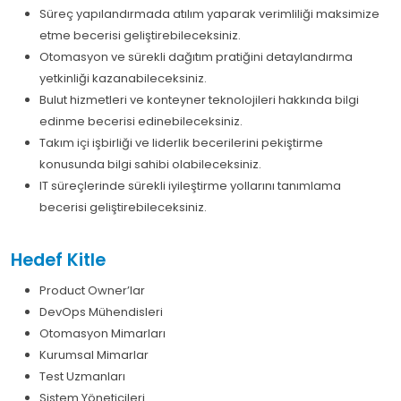
Süreç yapılandırmada atılım yaparak verimliliği maksimize
etme becerisi geliştirebileceksiniz.
Otomasyon ve sürekli dağıtım pratiğini detaylandırma
yetkinliği kazanabileceksiniz.
Bulut hizmetleri ve konteyner teknolojileri hakkında bilgi
edinme becerisi edinebileceksiniz.
Takım içi işbirliği ve liderlik becerilerini pekiştirme
konusunda bilgi sahibi olabileceksiniz.
IT süreçlerinde sürekli iyileştirme yollarını tanımlama
becerisi geliştirebileceksiniz.
Hedef Kitle
Product Owner’lar
DevOps Mühendisleri
Otomasyon Mimarları
Kurumsal Mimarlar
Test Uzmanları
Sistem Yöneticileri