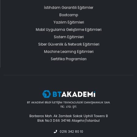
İstihdam Garantili Eğitimler
Bootcamp
Yazılım Eğitimleri
Mobil Uygulama Geliştirme Eğitimleri
Sistem Eğitimleri
Siber Güvenlik & Network Eğitimleri
Machine Learning Eğitimleri
Sertifika Programları
BT AKADEMİ BİLGİ İLETİŞİM TEKNOLOJİLERİ DANIŞMANLIK SAN.
TİC. LTD. ŞTİ.
Barbaros Mah. Ak Zambak Sokak Uphill Towers B
Blok No:3 D:66 34746 Ataşehir/İstanbul
0216 342 80 10