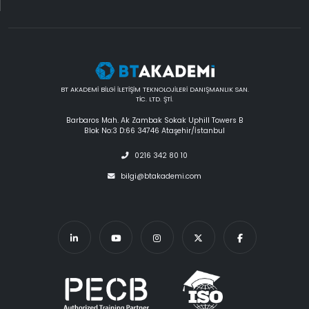
BT AKADEMİ BİLGİ İLETİŞİM TEKNOLOJİLERİ DANIŞMANLIK SAN.
TİC. LTD. ŞTİ.
Barbaros Mah. Ak Zambak Sokak Uphill Towers B
Blok No:3 D:66 34746 Ataşehir/İstanbul
0216 342 80 10
bilgi@btakademi.com