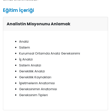
Eğitim İçeriği
Analistin Misyonunu Anlamak
Analiz
Sistem
Kurumsal Ortamda Analiz Gereksinimi
İş Analizi
Sistem Analizi
Gereklilik Analizi
Gereklilik Kaynakları
İşletmelerin Anatomisi
Gereksinimin Anatomisi
Gereksinim Tipleri