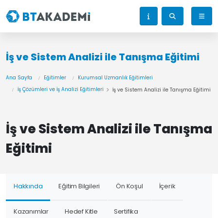
İş ve Sistem Analizi ile Tanışma Eğitimi
Ana Sayfa
Eğitimler
Kurumsal Uzmanlık Eğitimleri
İş Çözümleri ve İş Analizi Eğitimleri
İş ve Sistem Analizi ile Tanışma Eğitimi
İş ve Sistem Analizi ile Tanışma
Eğitimi
Hakkında
Eğitim Bilgileri
Ön Koşul
İçerik
Kazanımlar
Hedef Kitle
Sertifika