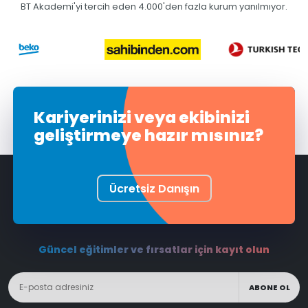
BT Akademi'yi tercih eden 4.000'den fazla kurum yanılmıyor.
Kariyerinizi veya ekibinizi
geliştirmeye hazır mısınız?
Ücretsiz Danışın
Güncel eğitimler ve fırsatlar için kayıt olun
ABONE OL