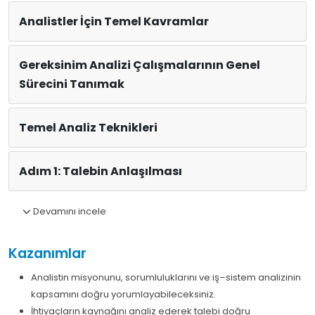
Analistler İçin Temel Kavramlar
Gereksinim Analizi Çalışmalarının Genel
Sürecini Tanımak
Temel Analiz Teknikleri
Adım 1: Talebin Anlaşılması
Devamını incele
Kazanımlar
Analistin misyonunu, sorumluluklarını ve iş–sistem analizinin
kapsamını doğru yorumlayabileceksiniz.
İhtiyaçların kaynağını analiz ederek talebi doğru