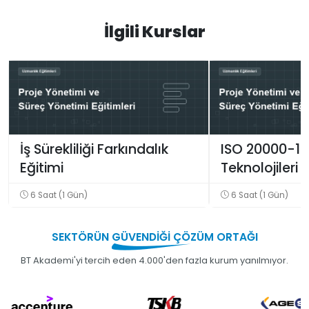
İlgili Kurslar
İş Sürekliliği Farkındalık
ISO 20000-1 B
Eğitimi
Teknolojileri
Yönetim Sist
6 Saat (1 Gün)
6 Saat (1 Gün)
SEKTÖRÜN
GÜVENDİĞİ
ÇÖZÜM ORTAĞI
BT Akademi'yi tercih eden 4.000'den fazla kurum yanılmıyor.