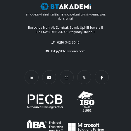
BT AKADEMİ BİLGİ İLETİŞİM TEKNOLOJİLERİ DANIŞMANLIK SAN.
TİC. LTD. ŞTİ.
Barbaros Mah. Ak Zambak Sokak Uphill Towers B
Blok No:3 D:66 34746 Ataşehir/İstanbul
0216 342 80 10
bilgi@btakademi.com