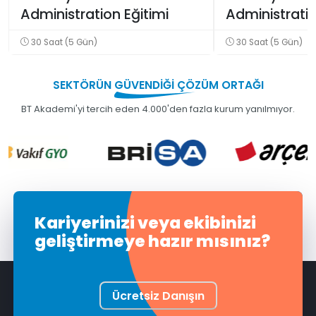
Administration Eğitimi
Administrat
Eğitimi
30 Saat (5 Gün)
30 Saat (5 Gün)
SEKTÖRÜN
GÜVENDİĞİ
ÇÖZÜM ORTAĞI
BT Akademi'yi tercih eden 4.000'den fazla kurum yanılmıyor.
Kariyerinizi veya ekibinizi
geliştirmeye hazır mısınız?
Ücretsiz Danışın