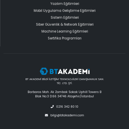
Yazılım Eğitimleri
Mobil Uygulama Geliştirme Eğitimleri
Sistem Eğitimleri
Siber Güvenlik & Network Eğitimleri
Machine Learning Eğitimleri
Sertifika Programları
BT AKADEMİ BİLGİ İLETİŞİM TEKNOLOJİLERİ DANIŞMANLIK SAN.
TİC. LTD. ŞTİ.
Barbaros Mah. Ak Zambak Sokak Uphill Towers B
Blok No:3 D:66 34746 Ataşehir/İstanbul
0216 342 80 10
bilgi@btakademi.com