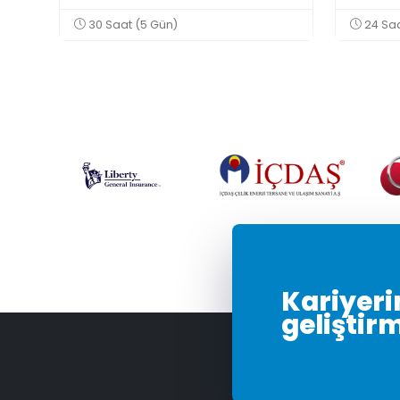
30 Saat (5 Gün)
24 Saa
Kariyerin
geliştir