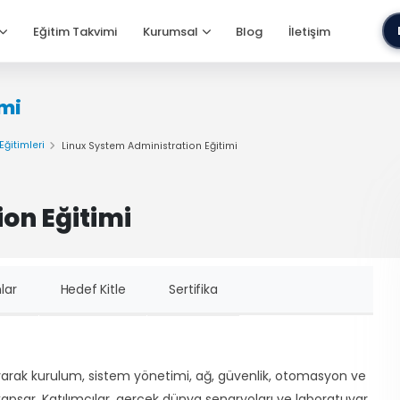
Eğitim Takvimi
Kurumsal
Blog
İletişim
imi
Eğitimleri
Linux System Administration Eğitimi
on Eğitimi
lar
Hedef Kitle
Sertifika
ayarak kurulum, sistem yönetimi, ağ, güvenlik, otomasyon ve
 kapsar. Katılımcılar, gerçek dünya senaryoları ve laboratuvar