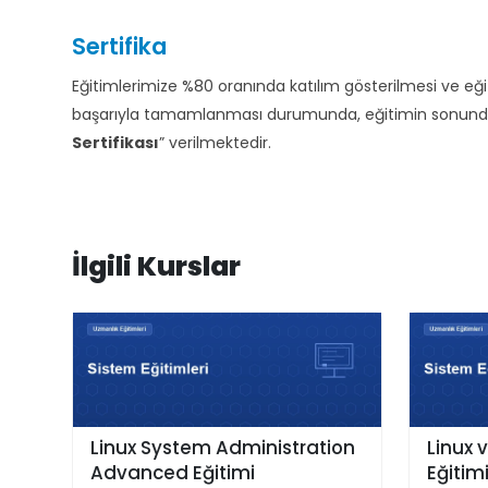
Sertifika
Eğitimlerimize %80 oranında katılım gösterilmesi ve e
başarıyla tamamlanması durumunda, eğitimin sonunda d
Sertifikası
” verilmektedir.
İlgili Kurslar
Linux System Administration
Linux 
Advanced Eğitimi
Eğitim