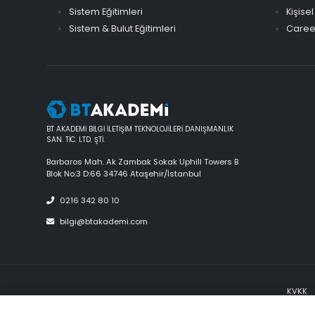
Sistem Eğitimleri
Kişisel
Sistem & Bulut Eğitimleri
Career
BT AKADEMİ BİLGİ İLETİŞİM TEKNOLOJİLERİ DANIŞMANLIK
SAN. TİC. LTD. ŞTİ.
Barbaros Mah. Ak Zambak Sokak Uphill Towers B
Blok No:3 D:66 34746 Ataşehir/İstanbul
0216 342 80 10
bilgi@btakademi.com
KVKK