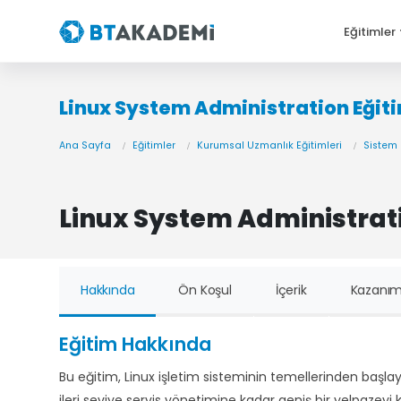
Eğitimler
Linux System Administration Eğit
Ana Sayfa
Eğitimler
Kurumsal Uzmanlık Eğitimleri
Sistem 
Linux System Administrati
Hakkında
Ön Koşul
İçerik
Kazanım
Eğitim Hakkında
Bu eğitim, Linux işletim sisteminin temellerinden başl
ileri seviye servis yönetimine kadar geniş bir yelpazeyi