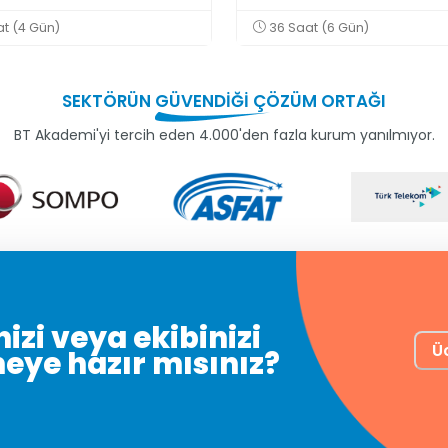
t (4 Gün)
36 Saat (6 Gün)
SEKTÖRÜN
GÜVENDİĞİ
ÇÖZÜM ORTAĞI
BT Akademi'yi tercih eden 4.000'den fazla kurum yanılmıyor.
izi veya ekibinizi
Ü
meye hazır mısınız?