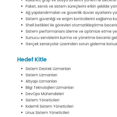
Kullanıcı, grup ve dosya izinlerini yönetme becerisi g
Paket, servis ve sistem süreçlerini etkin şekilde yö
Ağ yapılandırmaları ve güvenlik duvarı ayarlarını y
Sistem güvenliği ve erişim kontrollerini sağlama kon
Shell betikleri ile görevleri otomatikleştirme beceri
Sistem performansını izleme ve optimize etme yetki
Sunucu servislerini kurma ve yönetme becerisi geliş
Gerçek senaryolar üzerinden sorun giderme konusu
Hedef Kitle
Sistem Destek Uzmanları
Sistem Uzmanları
Altyapı Uzmanları
Bilgi Teknolojileri Uzmanları
DevOps Mühendisleri
Sistem Yöneticileri
Kıdemli Sistem Yöneticileri
Linux Sistem Yöneticileri