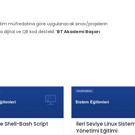
ğitim müfredatına göre uygulanacak sınav/projelerin
ijital ve QR kod destekli “
BT Akademi Başarı
ve Shell-Bash Script
İleri Seviye Linux Siste
i
Yönetimi Eğitimi